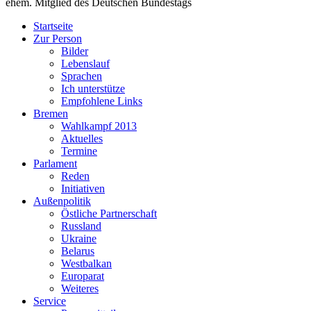
ehem. Mitglied des Deutschen Bundestags
Startseite
Zur Person
Bilder
Lebenslauf
Sprachen
Ich unterstütze
Empfohlene Links
Bremen
Wahlkampf 2013
Aktuelles
Termine
Parlament
Reden
Initiativen
Außenpolitik
Östliche Partnerschaft
Russland
Ukraine
Belarus
Westbalkan
Europarat
Weiteres
Service