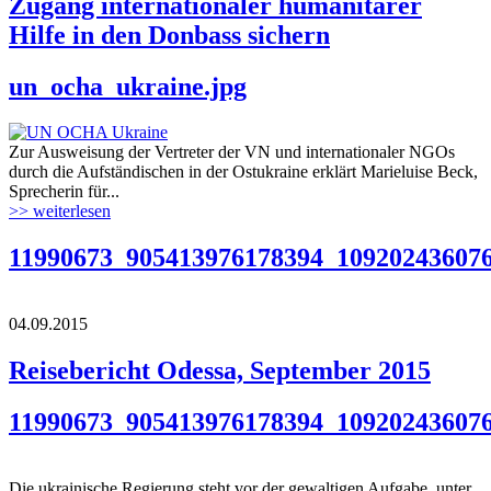
Zugang internationaler humanitärer
Hilfe in den Donbass sichern
un_ocha_ukraine.jpg
Zur Ausweisung der Vertreter der VN und internationaler NGOs
durch die Aufständischen in der Ostukraine erklärt Marieluise Beck,
Sprecherin für...
>> weiterlesen
11990673_905413976178394_109202436076
04.09.2015
Reisebericht Odessa, September 2015
11990673_905413976178394_109202436076
Die ukrainische Regierung steht vor der gewaltigen Aufgabe, unter