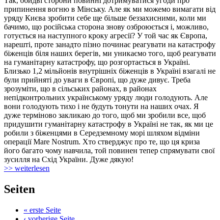
Так, обидві сторони повинні дотримуватися угоди про
припинення вогню в Мінську. Але як ми можемо вимагати від
уряду Києва зробити себе ще більше беззахисними, коли ми
бачимо, що російська сторона знову озброюється і, можливо,
готується на наступного кроку агресії? У той час як Європа,
нарешті, проте занадто пізно починає реагувати на катастрофу
біженців біля наших берегів, ми уникаємо того, щоб реагувати
на гуманітарну катастрофу, що розгортається в Україні.
Близько 1,2 мільйонів внутрішніх біженців в Україні взагалі не
були прийняті до уваги в Європі, що дуже дивує. Треба
зрозуміти, що в сільських районах, в районах
непідконтрольних українському уряду люди голодують. Але
вони голодують тихо і не будуть тонути на наших очах. Я
дуже терміново закликаю до того, щоб ми зробили все, щоб
придушити гуманітарну катастрофу в Україні не так, як ми це
робили з біженцями в Середземному морі шляхом відміни
операції Mare Nostrum. Хто стверджує про те, що ця криза
його багато чому навчила, той повинен тепер спрямувати свої
зусилля на Схід України. Дуже дякую!
>> weiterlesen
Seiten
« erste Seite
‹ vorherige Seite