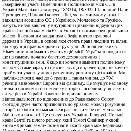
Завершення участі Німеччини в Поліцейській місії ЄС в
Україні Матеріали для друку 18/3314, 18/3932 Шановний Пане
Президенте, Шановні колеги, Ліві, які на минулому тижні
відхилили асоціацію ЄС з Україною, Молдовою та Грузією,
мабуть, не зацікавлені у внутрішній цивільній відбудові цих
країн. Поліцейська місія ЄС в Україні є насамперед цивільною
місією. Її основним завданням є будівництво правової
держави в Україні, в основі якої стоять права людини та вільні
від корупції правоохоронні структури. 20 поліцейських з
Німеччини приймають участь у цій місії. Україна знаходиться
ще на самому початку багатьох демократичних і
конституційних змін. Якщо ви хочете відмінити поліцейську
місію ЄС саме зараз, то це означає, що ви, очевидно, не хочете
приймати участь у демократичному розвитку цієї країни. Ми
наближаємося в часі до 8 травня і, таким чином, до 70-ї
річниці визволення Європи від фашизму. Це змушує нас знову
пильно поглянути на німецьку історію - особливо у зв’язку з
ситуацією в Україні. Законне історичне почуття
відповідальності по відношенню до Радянського Союзу
сьогодні дуже часто призводить до урізаної моделі розуміння
історії, оскільки ми маємо географічні та через це ментальні
білі плями на карті. Це стосується України, Білорусі, Польщі,
країн Балтії та цілого регіону, який Тімоті Снайдер у своїй
книзі «Криваві землі» позначає в якості країн між Берліном і
Москвою. Саме тут, в короткий період з 1930 по 1945 рр.