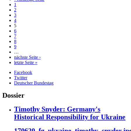
1
2
3
4
5
6
7
8
9
…
nächste Seite ›
letzte Seite »
Facebook
Twitter
Deutscher Bundestag
Dossier
Timothy Snyder: Germany's
Historical Responsibility for Ukraine
170620_fg_ukraine_timothy_snyder.jp