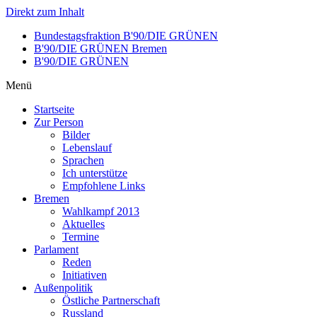
Direkt zum Inhalt
Bundestagsfraktion B'90/DIE GRÜNEN
B'90/DIE GRÜNEN Bremen
B'90/DIE GRÜNEN
Menü
Startseite
Zur Person
Bilder
Lebenslauf
Sprachen
Ich unterstütze
Empfohlene Links
Bremen
Wahlkampf 2013
Aktuelles
Termine
Parlament
Reden
Initiativen
Außenpolitik
Östliche Partnerschaft
Russland