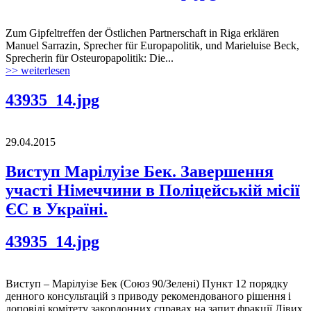
Zum Gipfeltreffen der Östlichen Partnerschaft in Riga erklären
Manuel Sarrazin, Sprecher für Europapolitik, und Marieluise Beck,
Sprecherin für Osteuropapolitik: Die...
>> weiterlesen
43935_14.jpg
29.04.2015
Виступ Марілуізе Бек. Завершення
участі Німеччини в Поліцейській місії
ЄС в Україні.
43935_14.jpg
Виступ – Марілуізе Бек (Союз 90/Зелені) Пункт 12 порядку
денного консультацій з приводу рекомендованого рішення і
доповіді комітету закордонних справах на запит фракції Лівих.