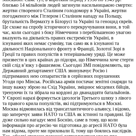
близько 14 мільйонів людей загинули насильницькою смертю:
жертви створеного Сталіним голодомору в Україні, жертви
погодженого між Гітлером і Сталіним нападу на Польщу,
брутальність Вермахту в Білорусі та Україні та геноцид євреїв.
Це схоже на спробу історичного перекручування вини, в той
час, коли сьогодні з боку Німеччини з перебільшеною увагою
вказують на діяльність правих екстремістів Україні, в
існуванні яких немає сумніву, так само як в існуванні та
діяльності Національного фронту в Франції, Золотої Зорі в
Греції та правих популістів в теперішньому уряді. Це може
призвести в цих країнах до підозри, що Німеччина хоче стерти
свій слід в’язку з фашизмом. Сьогодні ЗМІ повідомляють, що
Державний департамент США звинувачує Росію і
підтриманих нею сепаратистів в серйозних порушеннях
Угоди про Мінськ. Російська армія постачає зенітні снаряди та
іншу важку зброю на Схід України, зміцнює місцевих бійців,
тренуючи їх та зібрала на кордоні до дванадцяти батальйонів.
У Європі наразі формується ідеологія Третього шляху з лівого
та правого крила популістів, які підтримуються в Москві.
Москва відмовилась від трансатлантичного альянсу, і відомо,
що заперечує заяви НАТО та США як істинні та правдиві. Це
дуже сильно нагадує мені Боснію, саме в тому, що коли
інформація про агресію чи підготовка до агресії НАТО була
нам відома, проте ми приховали її, тому що боялись наслідків.