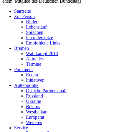
ehem. Mitglied des Deutschen Bundestags
Startseite
Zur Person
Bilder
Lebenslauf
Sprachen
Ich unterstütze
Empfohlene Links
Bremen
Wahlkampf 2013
Aktuelles
Termine
Parlament
Reden
Initiativen
Außenpolitik
Östliche Partnerschaft
Russland
Ukraine
Belarus
Westbalkan
Europarat
Weiteres
Service