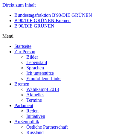
Direkt zum Inhalt
Bundestagsfraktion B'90/DIE GRÜNEN
B'90/DIE GRÜNEN Bremen
B'90/DIE GRÜNEN
Menü
Startseite
Zur Person
Bilder
Lebenslauf
Sprachen
Ich unterstütze
Empfohlene Links
Bremen
Wahlkampf 2013
Aktuelles
Termine
Parlament
Reden
Initiativen
Außenpolitik
Östliche Partnerschaft
Russland