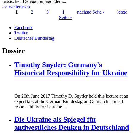
russischen Delegation, nachdem...
>> weiterlesen
1
2
3
4
nächste Seite ›
letzte
Seite »
Seiten
Facebook
Twitter
Deutscher Bundestag
Dossier
Timothy Snyder: Germany's
Historical Responsibility for Ukraine
170620_fg_ukraine_timothy_snyder.jp
On 20th June 2017 Timothy D. Snyder held this lecture at an
170620_fg_ukraine_timothy_snyder.jp
expert talk at the German Bundestag on German historical
responsibility for Ukraine...
Die Ukraine als Spiegel für
antiwestliches Denken in Deutschland