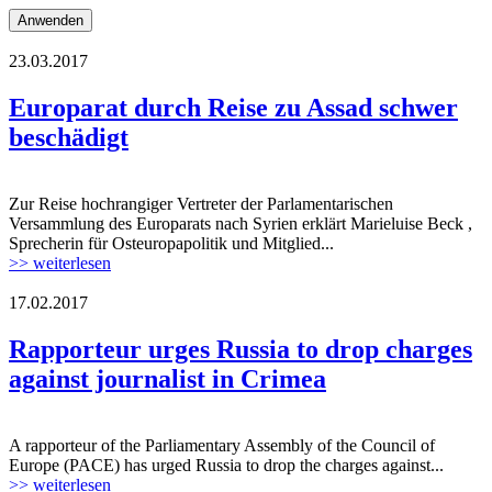
23.03.2017
Europarat.jpg
Europarat durch Reise zu Assad schwer
beschädigt
Zur Reise hochrangiger Vertreter der Parlamentarischen
Europarat.jpg
Versammlung des Europarats nach Syrien erklärt Marieluise Beck ,
Sprecherin für Osteuropapolitik und Mitglied...
>> weiterlesen
17.02.2017
news-showimage.jpg
Rapporteur urges Russia to drop charges
against journalist in Crimea
A rapporteur of the Parliamentary Assembly of the Council of
news-showimage.jpg
Europe (PACE) has urged Russia to drop the charges against...
>> weiterlesen