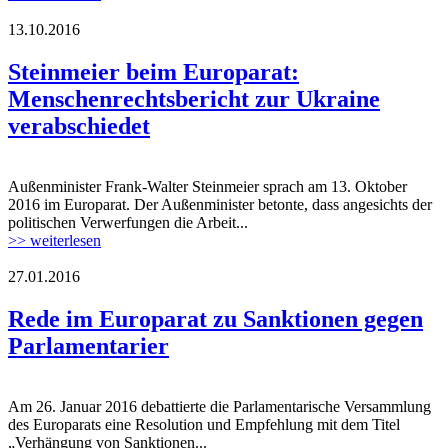
13.10.2016
161013_pace_steinmeier_beck_zech_1024x
Steinmeier beim Europarat:
Menschenrechtsbericht zur Ukraine
verabschiedet
Außenminister Frank-Walter Steinmeier sprach am 13. Oktober
161013_pace_steinmeier_beck_zech_1024x
2016 im Europarat. Der Außenminister betonte, dass angesichts der
politischen Verwerfungen die Arbeit...
>> weiterlesen
27.01.2016
Europarat.jpg
Rede im Europarat zu Sanktionen gegen
Parlamentarier
Am 26. Januar 2016 debattierte die Parlamentarische Versammlung
Europarat.jpg
des Europarats eine Resolution und Empfehlung mit dem Titel
„Verhängung von Sanktionen...