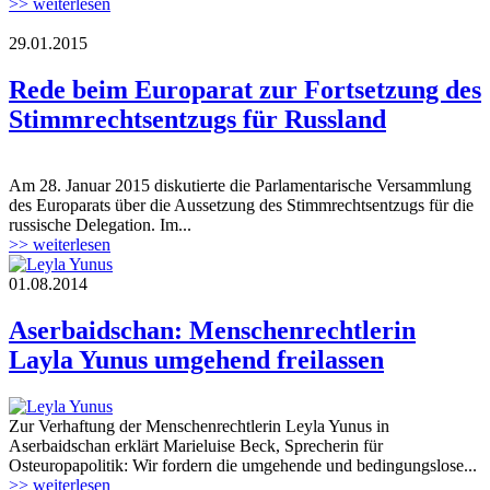
>> weiterlesen
29.01.2015
Europarat.jpg
Rede beim Europarat zur Fortsetzung des
Stimmrechtsentzugs für Russland
Am 28. Januar 2015 diskutierte die Parlamentarische Versammlung
Europarat.jpg
des Europarats über die Aussetzung des Stimmrechtsentzugs für die
russische Delegation. Im...
>> weiterlesen
01.08.2014
9097-leyla-yunus-web-350x303.3.jpeg
Aserbaidschan: Menschenrechtlerin
Layla Yunus umgehend freilassen
Zur Verhaftung der Menschenrechtlerin Leyla Yunus in
9097-leyla-yunus-web-350x303.3.jpeg
Aserbaidschan erklärt Marieluise Beck, Sprecherin für
Osteuropapolitik: Wir fordern die umgehende und bedingungslose...
>> weiterlesen