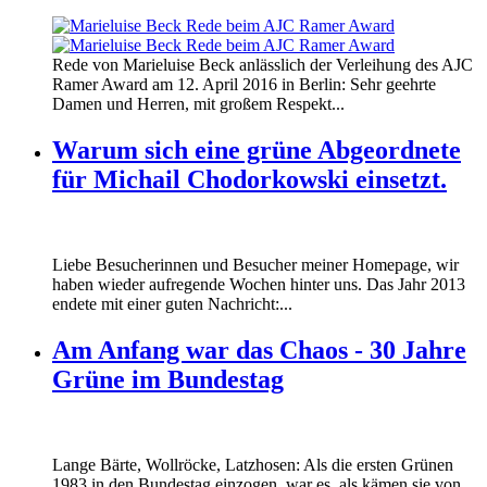
160412_ramer_award.jpg
Rede von Marieluise Beck anlässlich der Verleihung des AJC
160412_ramer_award.jpg
Ramer Award am 12. April 2016 in Berlin: Sehr geehrte
Damen und Herren, mit großem Respekt...
Warum sich eine grüne Abgeordnete
für Michail Chodorkowski einsetzt.
Liebe Besucherinnen und Besucher meiner Homepage, wir
haben wieder aufregende Wochen hinter uns. Das Jahr 2013
endete mit einer guten Nachricht:...
Am Anfang war das Chaos - 30 Jahre
Grüne im Bundestag
Lange Bärte, Wollröcke, Latzhosen: Als die ersten Grünen
1983 in den Bundestag einzogen, war es, als kämen sie von