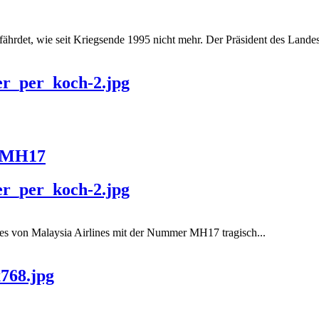
hrdet, wie seit Kriegsende 1995 nicht mehr. Der Präsident des Landest
er_per_koch-2.jpg
u MH17
er_per_koch-2.jpg
es von Malaysia Airlines mit der Nummer MH17 tragisch...
768.jpg