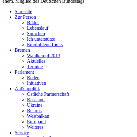
ehem. Mitglied des Deutschen Bundestags
Startseite
Zur Person
Bilder
Lebenslauf
Sprachen
Ich unterstütze
Empfohlene Links
Bremen
Wahlkampf 2013
Aktuelles
Termine
Parlament
Reden
Initiativen
Außenpolitik
Östliche Partnerschaft
Russland
Ukraine
Belarus
Westbalkan
Europarat
Weiteres
Service