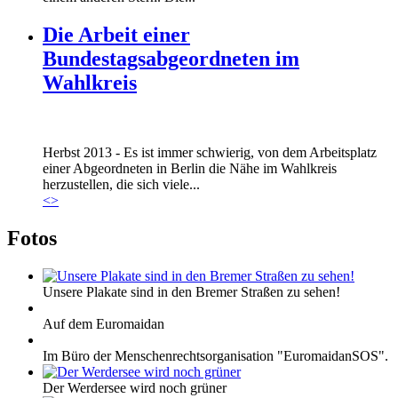
Die Arbeit einer
Bundestagsabgeordneten im
Wahlkreis
Marie_und_Wahlkreis.jpg
Herbst 2013 - Es ist immer schwierig, von dem Arbeitsplatz
Marie_und_Wahlkreis.jpg
einer Abgeordneten in Berlin die Nähe im Wahlkreis
herzustellen, die sich viele...
<
>
Fotos
Unsere Plakate sind in den Bremer Straßen zu sehen!
Auf dem Euromaidan
Im Büro der Menschenrechtsorganisation "EuromaidanSOS".
Der Werdersee wird noch grüner