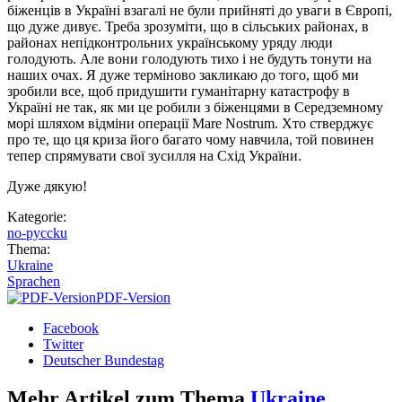
біженців в Україні взагалі не були прийняті до уваги в Європі,
що дуже дивує. Треба зрозуміти, що в сільських районах, в
районах непідконтрольних українському уряду люди
голодують. Але вони голодують тихо і не будуть тонути на
наших очах. Я дуже терміново закликаю до того, щоб ми
зробили все, щоб придушити гуманітарну катастрофу в
Україні не так, як ми це робили з біженцями в Середземному
морі шляхом відміни операції Mare Nostrum. Хто стверджує
про те, що ця криза його багато чому навчила, той повинен
тепер спрямувати свої зусилля на Схід України.
Дуже дякую!
Kategorie:
no-pyccku
Thema:
Ukraine
Sprachen
PDF-Version
Facebook
Twitter
Deutscher Bundestag
Mehr Artikel zum Thema
Ukraine