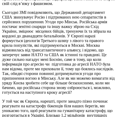
свій слід в’язку з фашизмом.
Сьогодні ЗМІ повідомляють, що Державний департамент
США звинувачує Росію і підтриманих нею сепаратистів в
серйозних порушеннях Угоди про Мінськ. Російська армія
постачає зенітні снаряди та іншу важку зброю на Схід
України, зміцнює місцевих бійців, тренуючи їх та зібрала на
кордоні до дванадцяти батальйонів. У Європі наразі
формується ідеологія Третього шляху з лівого та правого
крила популістів, які підтримуються в Москві. Москва
відмовилась від трансатлантичного альянсу, і відомо, що
заперечує заяви НАТО та США як істинні та правдиві. Це
дуже сильно нагадує мені Боснію, саме в тому, що коли
інформація про агресію чи підготовка до агресії НАТО була
нам відома, проте ми приховали її, тому що боялись наслідків.
Так, обидві сторони повинні дотримуватися угоди про
припинення вогню в Мінську. Але як ми можемо вимагати від
уряду Києва зробити себе ще більше беззахисними, коли ми
бачимо, що російська сторона знову озброюється і, можливо,
готується на наступного кроку агресії?
У той час як Європа, нарешті, проте занадто пізно починає
реагувати на катастрофу біженців біля наших берегів, ми
уникаємо того, щоб реагувати на гуманітарну катастрофу, що
розгортається в Україні. Близько 1,2 мільйонів внутрішніх