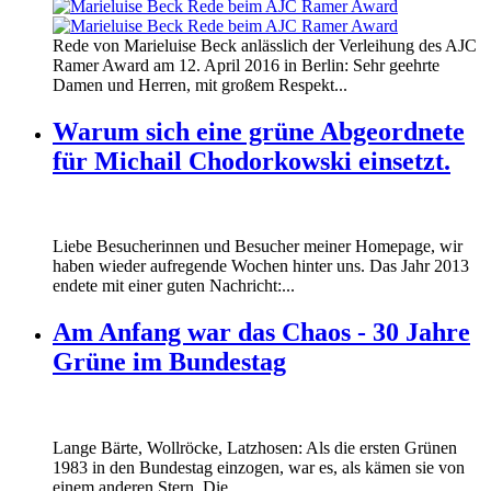
160412_ramer_award.jpg
Rede von Marieluise Beck anlässlich der Verleihung des AJC
160412_ramer_award.jpg
Ramer Award am 12. April 2016 in Berlin: Sehr geehrte
Damen und Herren, mit großem Respekt...
Warum sich eine grüne Abgeordnete
für Michail Chodorkowski einsetzt.
Liebe Besucherinnen und Besucher meiner Homepage, wir
haben wieder aufregende Wochen hinter uns. Das Jahr 2013
endete mit einer guten Nachricht:...
Am Anfang war das Chaos - 30 Jahre
Grüne im Bundestag
Lange Bärte, Wollröcke, Latzhosen: Als die ersten Grünen
1983 in den Bundestag einzogen, war es, als kämen sie von
einem anderen Stern. Die...