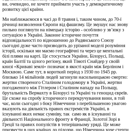
ви, очевидно, не хочете приймати участь у демократичному
розвитку цієї країни.
Ми наближаємося в часі до 8 травня і, таким чином, до 70-ї
річниці визволення Європи від фашизму. Це змушує нас знову
пильно поглянути на німецьку історію - особливо у зв’язку з
ситуацією в Україні. Законне історичне почуття
відповідальності по відношенню до Радянського Союзу
сьогодні дуже часто призводить до урізаної моделі розуміння
історії, оскільки ми маємо географічні та через це ментальні
білі плями на карті. Це стосується України, Білорусі, Польщі,
країн Балтії та цілого регіону, який Тімоті Снайдер у своїй
книзі «Криваві землі» позначає в якості країн між Берліном і
Москвою. Саме тут, в короткий період з 1930 по 1945 рр.
близько 14 мільйонів людей загинули насильницькою смертю:
жертви створеного Сталіним голодомору в Україні, жертви
погодженого між Гітлером і Сталіним нападу на Польщу,
брутальність Вермахту в Білорусі та Україні та геноцид євреїв.
Це схоже на спробу історичного перекручування вини, в той
час, коли сьогодні з боку Німеччини з перебільшеною увагою
вказують на діяльність правих екстремістів Україні, в
існуванні яких немає сумніву, так само як в існуванні та
діяльності Національного фронту в Франції, Золотої Зорі в
Греції та правих популістів в теперішньому уряді. Це може
призвести в цих країнах до підозри, що Німеччина хоче стерти