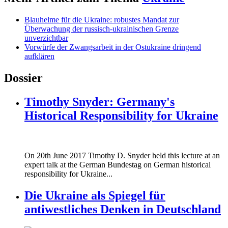
Blauhelme für die Ukraine: robustes Mandat zur
Überwachung der russisch-ukrainischen Grenze
unverzichtbar
Vorwürfe der Zwangsarbeit in der Ostukraine dringend
aufklären
Dossier
Timothy Snyder: Germany's
Historical Responsibility for Ukraine
170620_fg_ukraine_timothy_snyder.jp
On 20th June 2017 Timothy D. Snyder held this lecture at an
170620_fg_ukraine_timothy_snyder.jp
expert talk at the German Bundestag on German historical
responsibility for Ukraine...
Die Ukraine als Spiegel für
antiwestliches Denken in Deutschland