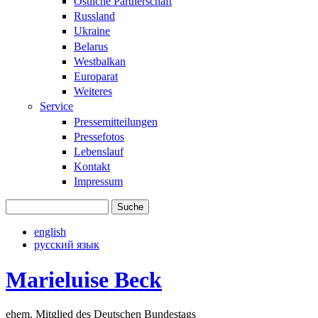
Östliche Partnerschaft
Russland
Ukraine
Belarus
Westbalkan
Europarat
Weiteres
Service
Pressemitteilungen
Pressefotos
Lebenslauf
Kontakt
Impressum
Suche
Suchformular
english
русский язык
Marieluise Beck
ehem. Mitglied des Deutschen Bundestags