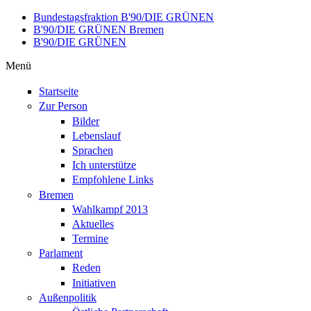
Direkt zum Inhalt
Bundestagsfraktion B'90/DIE GRÜNEN
B'90/DIE GRÜNEN Bremen
B'90/DIE GRÜNEN
Menü
Startseite
Zur Person
Bilder
Lebenslauf
Sprachen
Ich unterstütze
Empfohlene Links
Bremen
Wahlkampf 2013
Aktuelles
Termine
Parlament
Reden
Initiativen
Außenpolitik