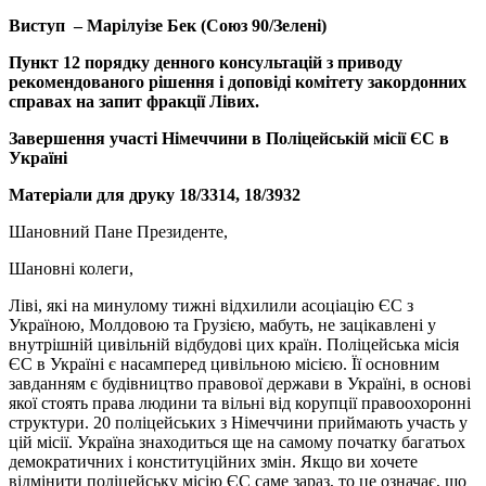
43935_14.jpg
Виступ – Марілуізе Бек (Союз 90/Зелені)
Пункт 12 порядку денного консультацій з приводу
рекомендованого рішення і доповіді комітету закордонних
справах на запит фракції Лівих.
Завершення участі Німеччини в Поліцейській місії ЄС в
Україні
Матеріали для друку 18/3314, 18/3932
Шановний Пане Президенте,
Шановні колеги,
Ліві, які на минулому тижні відхилили асоціацію ЄС з
Україною, Молдовою та Грузією, мабуть, не зацікавлені у
внутрішній цивільній відбудові цих країн. Поліцейська місія
ЄС в Україні є насамперед цивільною місією. Її основним
завданням є будівництво правової держави в Україні, в основі
якої стоять права людини та вільні від корупції правоохоронні
структури. 20 поліцейських з Німеччини приймають участь у
цій місії. Україна знаходиться ще на самому початку багатьох
демократичних і конституційних змін. Якщо ви хочете
відмінити поліцейську місію ЄС саме зараз, то це означає, що