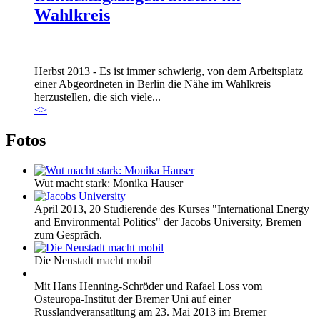
Wahlkreis
Marie_und_Wahlkreis.jpg
Herbst 2013 - Es ist immer schwierig, von dem Arbeitsplatz
Marie_und_Wahlkreis.jpg
einer Abgeordneten in Berlin die Nähe im Wahlkreis
herzustellen, die sich viele...
<
>
Fotos
Wut macht stark: Monika Hauser
April 2013, 20 Studierende des Kurses "International Energy
and Environmental Politics" der Jacobs University, Bremen
zum Gespräch.
Die Neustadt macht mobil
Mit Hans Henning-Schröder und Rafael Loss vom
Osteuropa-Institut der Bremer Uni auf einer
Russlandveransatltung am 23. Mai 2013 im Bremer