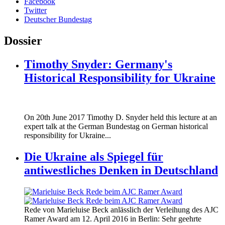
Facebook
Twitter
Deutscher Bundestag
Dossier
Timothy Snyder: Germany's
Historical Responsibility for Ukraine
170620_fg_ukraine_timothy_snyder.jp
On 20th June 2017 Timothy D. Snyder held this lecture at an
170620_fg_ukraine_timothy_snyder.jp
expert talk at the German Bundestag on German historical
responsibility for Ukraine...
Die Ukraine als Spiegel für
antiwestliches Denken in Deutschland
160412_ramer_award.jpg
Rede von Marieluise Beck anlässlich der Verleihung des AJC
160412_ramer_award.jpg
Ramer Award am 12. April 2016 in Berlin: Sehr geehrte