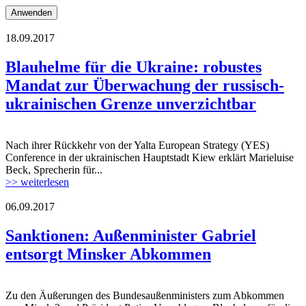
18.09.2017
oscesmm.jpg
Blauhelme für die Ukraine: robustes
Mandat zur Überwachung der russisch-
ukrainischen Grenze unverzichtbar
Nach ihrer Rückkehr von der Yalta European Strategy (YES)
oscesmm.jpg
Conference in der ukrainischen Hauptstadt Kiew erklärt Marieluise
Beck, Sprecherin für...
>> weiterlesen
06.09.2017
osce_smm_monitoring_the_movement_of_h
Sanktionen: Außenminister Gabriel
entsorgt Minsker Abkommen
Zu den Äußerungen des Bundesaußenministers zum Abkommen
osce_smm_monitoring_the_movement_of_h