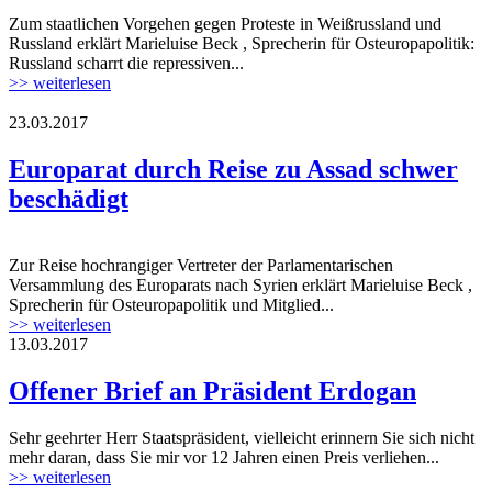
Zum staatlichen Vorgehen gegen Proteste in Weißrussland und
minsk-15.03.2017a.jpg
Russland erklärt Marieluise Beck , Sprecherin für Osteuropapolitik:
Russland scharrt die repressiven...
>> weiterlesen
23.03.2017
Europarat.jpg
Europarat durch Reise zu Assad schwer
beschädigt
Zur Reise hochrangiger Vertreter der Parlamentarischen
Europarat.jpg
Versammlung des Europarats nach Syrien erklärt Marieluise Beck ,
Sprecherin für Osteuropapolitik und Mitglied...
>> weiterlesen
13.03.2017
Offener Brief an Präsident Erdogan
Sehr geehrter Herr Staatspräsident, vielleicht erinnern Sie sich nicht
mehr daran, dass Sie mir vor 12 Jahren einen Preis verliehen...
>> weiterlesen