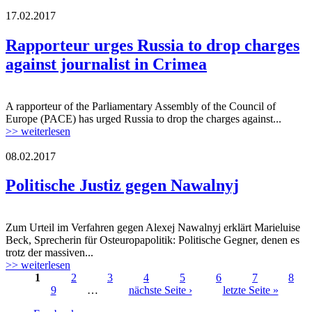
17.02.2017
news-showimage.jpg
Rapporteur urges Russia to drop charges
against journalist in Crimea
A rapporteur of the Parliamentary Assembly of the Council of
news-showimage.jpg
Europe (PACE) has urged Russia to drop the charges against...
>> weiterlesen
08.02.2017
nawalnyj.jpg
Politische Justiz gegen Nawalnyj
Zum Urteil im Verfahren gegen Alexej Nawalnyj erklärt Marieluise
nawalnyj.jpg
Beck, Sprecherin für Osteuropapolitik: Politische Gegner, denen es
trotz der massiven...
>> weiterlesen
1
2
3
4
5
6
7
8
9
…
nächste Seite ›
letzte Seite »
Seiten