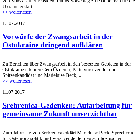
von Minsk 2 und Präsident Putins Vorschlag zu Blauhelmen für die
Ukraine erklärt...
>> weiterlesen
13.07.2017
160930_menschenrechtsgruppe_ostukraine
Vorwürfe der Zwangsarbeit in der
Ostukraine dringend aufklären
Zu Berichten über Zwangsarbeit in den besetzten Gebieten in der
160930_menschenrechtsgruppe_ostukraine
Ostukraine erklären Cem Özdemir, Parteivorsitzender und
Spitzenkandidat und Marieluise Beck,...
>> weiterlesen
11.07.2017
srebrenica.jpg
Srebrenica-Gedenken: Aufarbeitung für
gemeinsame Zukunft unverzichtbar
Zum Jahrestag von Srebrenica erklärt Marieluise Beck, Sprecherin
srebrenica.jpg
für Osteuropapolitik und Vorsitzende der deutsch-bosnischen