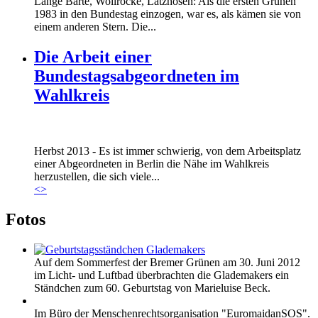
Lange Bärte, Wollröcke, Latzhosen: Als die ersten Grünen
1983 in den Bundestag einzogen, war es, als kämen sie von
einem anderen Stern. Die...
Die Arbeit einer
Bundestagsabgeordneten im
Wahlkreis
Marie_und_Wahlkreis.jpg
Herbst 2013 - Es ist immer schwierig, von dem Arbeitsplatz
Marie_und_Wahlkreis.jpg
einer Abgeordneten in Berlin die Nähe im Wahlkreis
herzustellen, die sich viele...
<
>
Fotos
Auf dem Sommerfest der Bremer Grünen am 30. Juni 2012
im Licht- und Luftbad überbrachten die Glademakers ein
Ständchen zum 60. Geburtstag von Marieluise Beck.
Im Büro der Menschenrechtsorganisation "EuromaidanSOS".