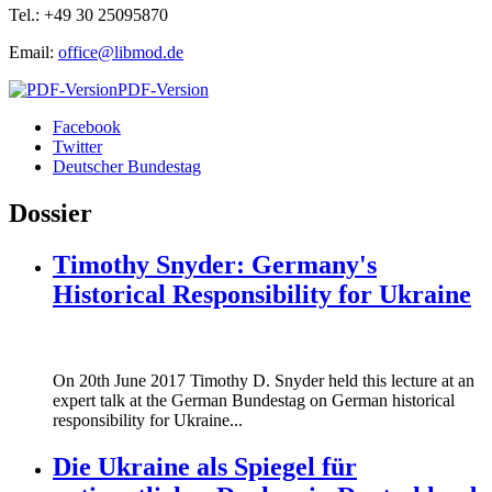
Tel.: +49 30 25095870
Email:
office@libmod.de
PDF-Version
Facebook
Twitter
Deutscher Bundestag
Dossier
Timothy Snyder: Germany's
Historical Responsibility for Ukraine
170620_fg_ukraine_timothy_snyder.jp
On 20th June 2017 Timothy D. Snyder held this lecture at an
170620_fg_ukraine_timothy_snyder.jp
expert talk at the German Bundestag on German historical
responsibility for Ukraine...
Die Ukraine als Spiegel für