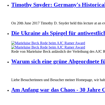
Timothy Snyder: Germany's Historical
170620_fg_ukraine_timothy_snyder.jp
On 20th June 2017 Timothy D. Snyder held this lecture at an ex
170620_fg_ukraine_timothy_snyder.jp
Die Ukraine als Spiegel für antiwestli
160412_ramer_award.jpg
Rede von Marieluise Beck anlässlich der Verleihung des AJC 
160412_ramer_award.jpg
Warum sich eine grüne Abgeordnete fü
Liebe Besucherinnen und Besucher meiner Homepage, wir haben
Am Anfang war das Chaos - 30 Jahre 