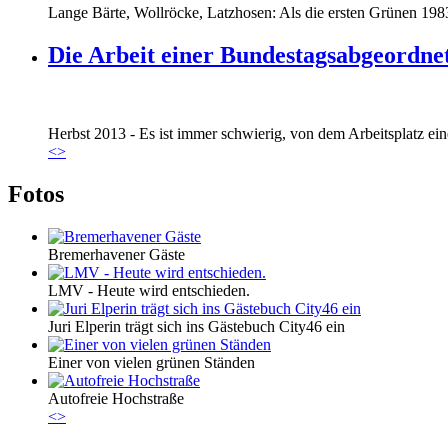
Lange Bärte, Wollröcke, Latzhosen: Als die ersten Grünen 1983
Die Arbeit einer Bundestagsabgeordne
Marie_und_Wahlkreis.jpg
Herbst 2013 - Es ist immer schwierig, von dem Arbeitsplatz eine
Marie_und_Wahlkreis.jpg
<
>
Fotos
Bremerhavener Gäste
LMV - Heute wird entschieden.
Juri Elperin trägt sich ins Gästebuch City46 ein
Einer von vielen grünen Ständen
Autofreie Hochstraße
<
>