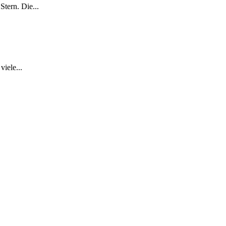
tern. Die...
iele...