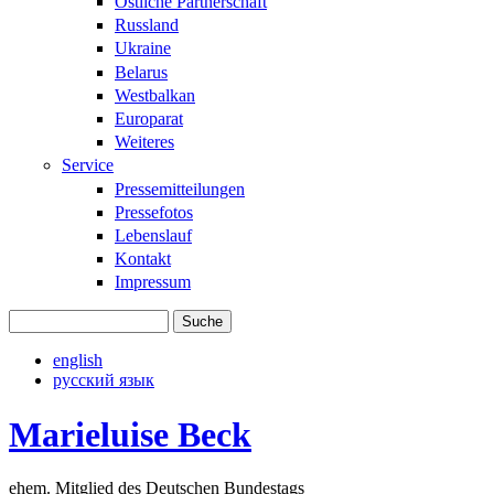
Östliche Partnerschaft
Russland
Ukraine
Belarus
Westbalkan
Europarat
Weiteres
Service
Pressemitteilungen
Pressefotos
Lebenslauf
Kontakt
Impressum
Suche
Suchformular
english
русский язык
Marieluise Beck
ehem. Mitglied des Deutschen Bundestags