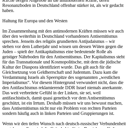
Kirche bergen Angebote an die antimodernen Kräfte, deren
Resonanzboden in Deutschland offenbar stärker ist, als wir gedacht
haben.
Haltung für Europa und den Westen
Im Zusammenhang mit den antimodernen Kräften müssen wir auch
über den weiterhin in Deutschland vorhandenen Antisemitismus
sprechen. Jenseits des religiös grundierten Antijudaismus – wir
stehen vor dem Lutherjahr und wissen um dessen Wüten gegen die
Juden – spielt der Antikapitalismus eine bedeutende Rolle als
geistiger Nährboden für den Antisemitismus. Der Kapitalismus steht
für das Transnationale und Kosmopolitische, mit dem die jüdische
Kultur der Diaspora identifiziert wurde. Das gilt auch für die
Gleichsetzung von Geldherrschaft und Judentum. Dazu kam die
Verdammung Israels als Speerspitze des sogenannten „westlichen
Imperialismus“. Vor diesem Hintergrund verwundert nicht, dass die
den Antifaschismus reklamierende DDR Israel niemals anerkannte.
Das weit verbreitete Gefühl in der Linken, sie sei, weil
antifaschistisch, damit quasi genetisch vor dem Antisemitismus
geschützt, ist ein Irrtum. Deshalb müssen wir uns bewusst machen,
dass Antisemitismus nicht nur ein Problem von rechten Parteien
sondern häufig auch in linken Parteien und Gruppierungen ist.
Wenn wir den tiefen Wunsch nach deutsch-russischer Verbundenheit