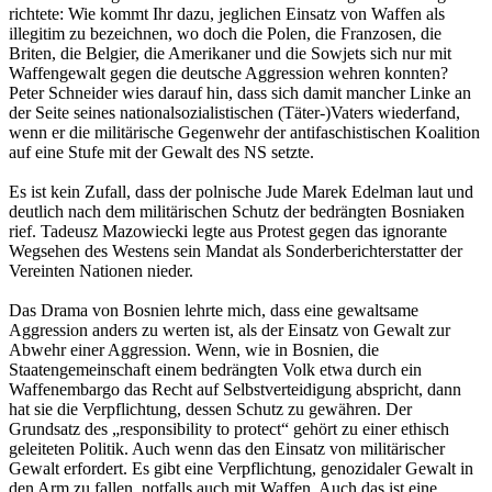
richtete: Wie kommt Ihr dazu, jeglichen Einsatz von Waffen als
illegitim zu bezeichnen, wo doch die Polen, die Franzosen, die
Briten, die Belgier, die Amerikaner und die Sowjets sich nur mit
Waffengewalt gegen die deutsche Aggression wehren konnten?
Peter Schneider wies darauf hin, dass sich damit mancher Linke an
der Seite seines nationalsozialistischen (Täter-)Vaters wiederfand,
wenn er die militärische Gegenwehr der antifaschistischen Koalition
auf eine Stufe mit der Gewalt des NS setzte.
Es ist kein Zufall, dass der polnische Jude Marek Edelman laut und
deutlich nach dem militärischen Schutz der bedrängten Bosniaken
rief. Tadeusz Mazowiecki legte aus Protest gegen das ignorante
Wegsehen des Westens sein Mandat als Sonderberichterstatter der
Vereinten Nationen nieder.
Das Drama von Bosnien lehrte mich, dass eine gewaltsame
Aggression anders zu werten ist, als der Einsatz von Gewalt zur
Abwehr einer Aggression. Wenn, wie in Bosnien, die
Staatengemeinschaft einem bedrängten Volk etwa durch ein
Waffenembargo das Recht auf Selbstverteidigung abspricht, dann
hat sie die Verpflichtung, dessen Schutz zu gewähren. Der
Grundsatz des „responsibility to protect“ gehört zu einer ethisch
geleiteten Politik. Auch wenn das den Einsatz von militärischer
Gewalt erfordert. Es gibt eine Verpflichtung, genozidaler Gewalt in
den Arm zu fallen, notfalls auch mit Waffen. Auch das ist eine