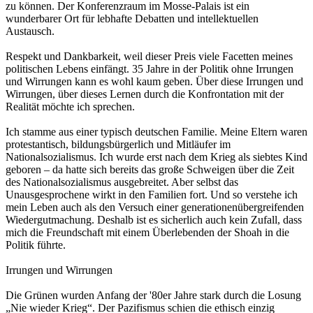
zu können. Der Konferenzraum im Mosse-Palais ist ein
wunderbarer Ort für lebhafte Debatten und intellektuellen
Austausch.
Respekt und Dankbarkeit, weil dieser Preis viele Facetten meines
politischen Lebens einfängt. 35 Jahre in der Politik ohne Irrungen
und Wirrungen kann es wohl kaum geben. Über diese Irrungen und
Wirrungen, über dieses Lernen durch die Konfrontation mit der
Realität möchte ich sprechen.
Ich stamme aus einer typisch deutschen Familie. Meine Eltern waren
protestantisch, bildungsbürgerlich und Mitläufer im
Nationalsozialismus. Ich wurde erst nach dem Krieg als siebtes Kind
geboren – da hatte sich bereits das große Schweigen über die Zeit
des Nationalsozialismus ausgebreitet. Aber selbst das
Unausgesprochene wirkt in den Familien fort. Und so verstehe ich
mein Leben auch als den Versuch einer generationenübergreifenden
Wiedergutmachung. Deshalb ist es sicherlich auch kein Zufall, dass
mich die Freundschaft mit einem Überlebenden der Shoah in die
Politik führte.
Irrungen und Wirrungen
Die Grünen wurden Anfang der '80er Jahre stark durch die Losung
„Nie wieder Krieg“. Der Pazifismus schien die ethisch einzig