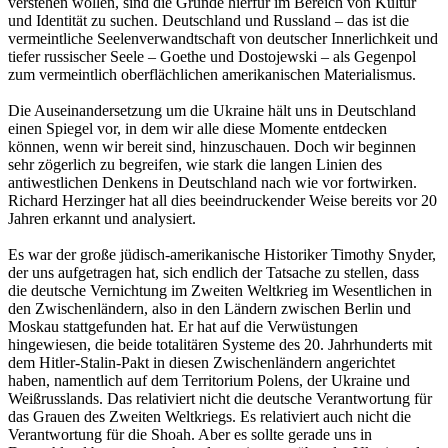
verstehen wollen, sind die Gründe hierfür im Bereich von Kultur
und Identität zu suchen. Deutschland und Russland – das ist die
vermeintliche Seelenverwandtschaft von deutscher Innerlichkeit und
tiefer russischer Seele – Goethe und Dostojewski – als Gegenpol
zum vermeintlich oberflächlichen amerikanischen Materialismus.
Die Auseinandersetzung um die Ukraine hält uns in Deutschland
einen Spiegel vor, in dem wir alle diese Momente entdecken
können, wenn wir bereit sind, hinzuschauen. Doch wir beginnen
sehr zögerlich zu begreifen, wie stark die langen Linien des
antiwestlichen Denkens in Deutschland nach wie vor fortwirken.
Richard Herzinger hat all dies beeindruckender Weise bereits vor 20
Jahren erkannt und analysiert.
Es war der große jüdisch-amerikanische Historiker Timothy Snyder,
der uns aufgetragen hat, sich endlich der Tatsache zu stellen, dass
die deutsche Vernichtung im Zweiten Weltkrieg im Wesentlichen in
den Zwischenländern, also in den Ländern zwischen Berlin und
Moskau stattgefunden hat. Er hat auf die Verwüstungen
hingewiesen, die beide totalitären Systeme des 20. Jahrhunderts mit
dem Hitler-Stalin-Pakt in diesen Zwischenländern angerichtet
haben, namentlich auf dem Territorium Polens, der Ukraine und
Weißrusslands. Das relativiert nicht die deutsche Verantwortung für
das Grauen des Zweiten Weltkriegs. Es relativiert auch nicht die
Verantwortung für die Shoah. Aber es sollte gerade uns in