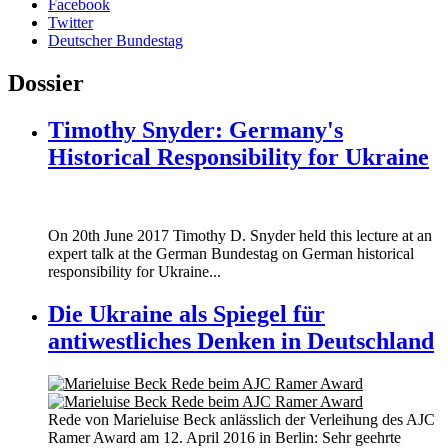
Facebook
Twitter
Deutscher Bundestag
Dossier
Timothy Snyder: Germany's
Historical Responsibility for Ukraine
170620_fg_ukraine_timothy_snyder.jp
On 20th June 2017 Timothy D. Snyder held this lecture at an
170620_fg_ukraine_timothy_snyder.jp
expert talk at the German Bundestag on German historical
responsibility for Ukraine...
Die Ukraine als Spiegel für
antiwestliches Denken in Deutschland
160412_ramer_award.jpg
Rede von Marieluise Beck anlässlich der Verleihung des AJC
160412_ramer_award.jpg
Ramer Award am 12. April 2016 in Berlin: Sehr geehrte