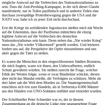
mögliche Antwort auf die Verbrechen des Nationalsozialismus zu
sein. Dass die Anti-Pershing-Kampagne, in der sich dieser Glaube
manifestierte, nur in Teilen pazifistisch und in anderen Teilen eine
durchaus zwiespältige Protestbewegung gegen die USA und die
NATO war, habe ich zu jener Zeit nicht durchschaut.
Erst die Kriege im zerfallenden Jugoslawien stießen mich mit Wucht
auf die Erkenntnis, dass der Pazifismus mitnichten die einzig
legitime Antwort auf die Verbrechen des deutschen
Nationalsozialismus sein kann. Denn neben das „Nie wieder Krieg“
muss das „Nie wieder Völkermord“ gestellt werden. Und letzteres
fordert uns auf, die Perspektive der Opfer einzunehmen und uns
aktiv gegen die Täter zu stellen.
Es waren die Menschen in den eingeschlossenen Städten Bosniens,
die mich fragten, wann wir ihnen, den Unbewaffneten, endlich
Schutz gewähren würden. Sie stellten zurecht die Frage, welcher
Ethik der Westen folgte, wenn er zwar Blauhelme schickte, diesen
aber nicht das Mandat erteilte, die Verfolgten zu schützen. Mehr als
drei Jahre sah die Welt dem Morden zu. Die Staatengemeinschaft
entschloss sich erst zum Handeln, als in Srebrenica 8.000 Männer
aus den Händen von UNO-Soldaten entführt und ermordet wurden.
Der Schriftsteller Peter Schneider war es, der in diesem
Zusammenhang an die deutsche Linke eine unangenehme Frage