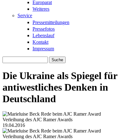
Europarat
Weiteres
Service
Pressemitteilungen
Pressefotos
Lebenslauf
Kontakt
Impressum
Suche
Suchformular
Die Ukraine als Spiegel für
antiwestliches Denken in
Deutschland
Verleihung des AJC Ramer Awards
160412_ramer_award.jpg
19.04.2016
Verleihung des AJC Ramer Awards
160412_ramer_award.jpg