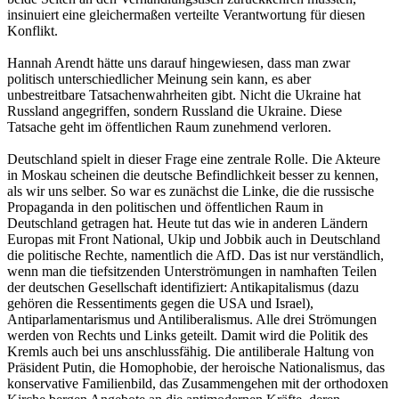
insinuiert eine gleichermaßen verteilte Verantwortung für diesen
Konflikt.
Hannah Arendt hätte uns darauf hingewiesen, dass man zwar
politisch unterschiedlicher Meinung sein kann, es aber
unbestreitbare Tatsachenwahrheiten gibt. Nicht die Ukraine hat
Russland angegriffen, sondern Russland die Ukraine. Diese
Tatsache geht im öffentlichen Raum zunehmend verloren.
Deutschland spielt in dieser Frage eine zentrale Rolle. Die Akteure
in Moskau scheinen die deutsche Befindlichkeit besser zu kennen,
als wir uns selber. So war es zunächst die Linke, die die russische
Propaganda in den politischen und öffentlichen Raum in
Deutschland getragen hat. Heute tut das wie in anderen Ländern
Europas mit Front National, Ukip und Jobbik auch in Deutschland
die politische Rechte, namentlich die AfD. Das ist nur verständlich,
wenn man die tiefsitzenden Unterströmungen in namhaften Teilen
der deutschen Gesellschaft identifiziert: Antikapitalismus (dazu
gehören die Ressentiments gegen die USA und Israel),
Antiparlamentarismus und Antiliberalismus. Alle drei Strömungen
werden von Rechts und Links geteilt. Damit wird die Politik des
Kremls auch bei uns anschlussfähig. Die antiliberale Haltung von
Präsident Putin, die Homophobie, der heroische Nationalismus, das
konservative Familienbild, das Zusammengehen mit der orthodoxen