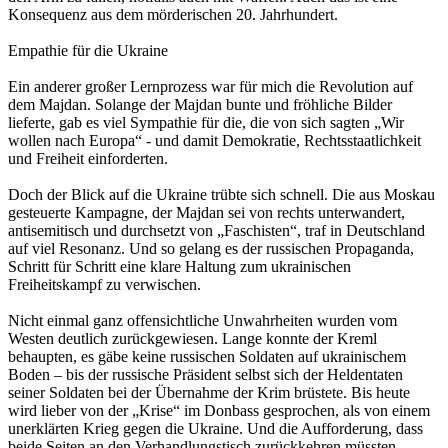
Konsequenz aus dem mörderischen 20. Jahrhundert.
Empathie für die Ukraine
Ein anderer großer Lernprozess war für mich die Revolution auf
dem Majdan. Solange der Majdan bunte und fröhliche Bilder
lieferte, gab es viel Sympathie für die, die von sich sagten „Wir
wollen nach Europa“ - und damit Demokratie, Rechtsstaatlichkeit
und Freiheit einforderten.
Doch der Blick auf die Ukraine trübte sich schnell. Die aus Moskau
gesteuerte Kampagne, der Majdan sei von rechts unterwandert,
antisemitisch und durchsetzt von „Faschisten“, traf in Deutschland
auf viel Resonanz. Und so gelang es der russischen Propaganda,
Schritt für Schritt eine klare Haltung zum ukrainischen
Freiheitskampf zu verwischen.
Nicht einmal ganz offensichtliche Unwahrheiten wurden vom
Westen deutlich zurückgewiesen. Lange konnte der Kreml
behaupten, es gäbe keine russischen Soldaten auf ukrainischem
Boden – bis der russische Präsident selbst sich der Heldentaten
seiner Soldaten bei der Übernahme der Krim brüstete. Bis heute
wird lieber von der „Krise“ im Donbass gesprochen, als von einem
unerklärten Krieg gegen die Ukraine. Und die Aufforderung, dass
beide Seiten an den Verhandlungstisch zurückkehren müssten,