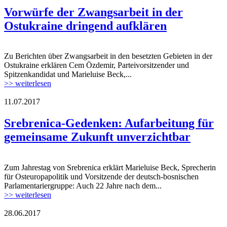
Vorwürfe der Zwangsarbeit in der
Ostukraine dringend aufklären
Zu Berichten über Zwangsarbeit in den besetzten Gebieten in der
160930_menschenrechtsgruppe_ostukraine
Ostukraine erklären Cem Özdemir, Parteivorsitzender und
Spitzenkandidat und Marieluise Beck,...
>> weiterlesen
11.07.2017
srebrenica.jpg
Srebrenica-Gedenken: Aufarbeitung für
gemeinsame Zukunft unverzichtbar
Zum Jahrestag von Srebrenica erklärt Marieluise Beck, Sprecherin
srebrenica.jpg
für Osteuropapolitik und Vorsitzende der deutsch-bosnischen
Parlamentariergruppe: Auch 22 Jahre nach dem...
>> weiterlesen
28.06.2017
170728_plenum_rede_oep.jpg