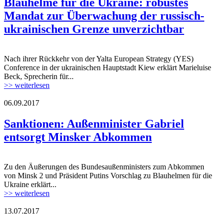
Blauhelme für die Ukraine: robustes
Mandat zur Überwachung der russisch-
ukrainischen Grenze unverzichtbar
Nach ihrer Rückkehr von der Yalta European Strategy (YES)
oscesmm.jpg
Conference in der ukrainischen Hauptstadt Kiew erklärt Marieluise
Beck, Sprecherin für...
>> weiterlesen
06.09.2017
osce_smm_monitoring_the_movement_of_h
Sanktionen: Außenminister Gabriel
entsorgt Minsker Abkommen
Zu den Äußerungen des Bundesaußenministers zum Abkommen
osce_smm_monitoring_the_movement_of_h
von Minsk 2 und Präsident Putins Vorschlag zu Blauhelmen für die
Ukraine erklärt...
>> weiterlesen
13.07.2017
160930_menschenrechtsgruppe_ostukraine