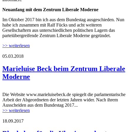
Neuanfang mit dem Zentrum Liberale Moderne
Im Oktober 2017 bin ich aus dem Bundestag ausgeschieden. Nun
habe ich zusammen mit Ralf Fücks und acht weiteren
Gesellschaftern aus unterschiedlichen politischen Lagern das
parteiübergreifende Zentrum Liberale Moderne gegründet.
>> weiterlesen
05.03.2018
libmod_logo_social_icons.jpg
Marieluise Beck beim Zentrum Liberale
Moderne
Die Website www.marieluisebeck.de spiegelt die parlamentarische
libmod_logo_social_icons.jpg
Arbeit der Abgeordneten der letzten Jahren wider. Nach ihrem
Ausscheiden aus dem Bundestag 2017...
>> weiterlesen
18.09.2017
oscesmm.jpg