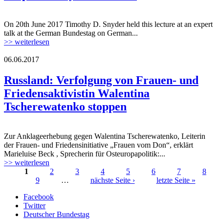
On 20th June 2017 Timothy D. Snyder held this lecture at an expert
170620_fg_ukraine_timothy_snyder.jpg
talk at the German Bundestag on German...
>> weiterlesen
06.06.2017
Russland: Verfolgung von Frauen- und
Friedensaktivistin Walentina
Tscherewatenko stoppen
Zur Anklageerhebung gegen Walentina Tscherewatenko, Leiterin
der Frauen- und Friedensinitiative „Frauen vom Don“, erklärt
Marieluise Beck , Sprecherin für Osteuropapolitik:...
>> weiterlesen
1
2
3
4
5
6
7
8
9
…
nächste Seite ›
letzte Seite »
Seiten
Facebook
Twitter
Deutscher Bundestag