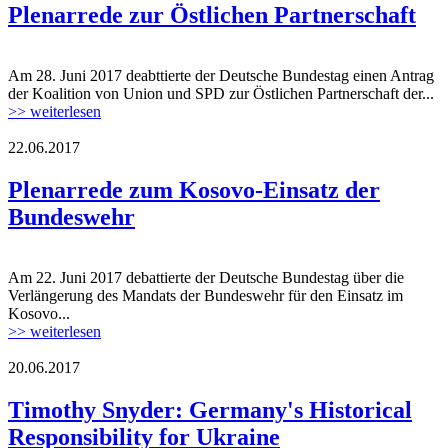
Plenarrede zur Östlichen Partnerschaft
Am 28. Juni 2017 deabttierte der Deutsche Bundestag einen Antrag
170728_plenum_rede_oep.jpg
der Koalition von Union und SPD zur Östlichen Partnerschaft der...
>> weiterlesen
22.06.2017
170722_plenum_rede_kfor.jpg
Plenarrede zum Kosovo-Einsatz der
Bundeswehr
Am 22. Juni 2017 debattierte der Deutsche Bundestag über die
170722_plenum_rede_kfor.jpg
Verlängerung des Mandats der Bundeswehr für den Einsatz im
Kosovo...
>> weiterlesen
20.06.2017
170620_fg_ukraine_timothy_snyder.jpg
Timothy Snyder: Germany's Historical
Responsibility for Ukraine