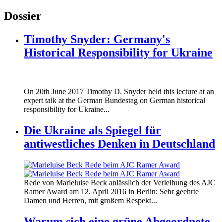
Dossier
Timothy Snyder: Germany's
Historical Responsibility for Ukraine
170620_fg_ukraine_timothy_snyder.jp
On 20th June 2017 Timothy D. Snyder held this lecture at an
170620_fg_ukraine_timothy_snyder.jp
expert talk at the German Bundestag on German historical
responsibility for Ukraine...
Die Ukraine als Spiegel für
antiwestliches Denken in Deutschland
160412_ramer_award.jpg
Rede von Marieluise Beck anlässlich der Verleihung des AJC
160412_ramer_award.jpg
Ramer Award am 12. April 2016 in Berlin: Sehr geehrte
Damen und Herren, mit großem Respekt...
Warum sich eine grüne Abgeordnete