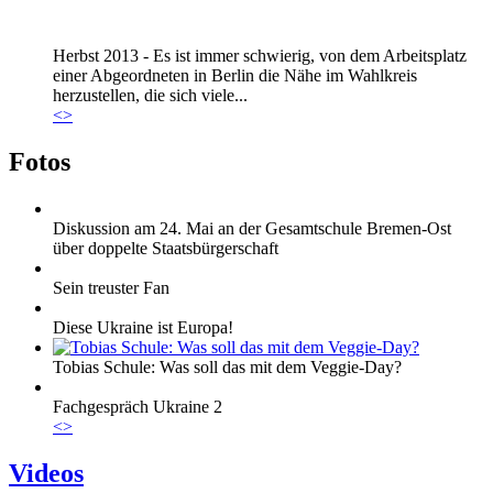
Marie_und_Wahlkreis.jpg
Herbst 2013 - Es ist immer schwierig, von dem Arbeitsplatz
Marie_und_Wahlkreis.jpg
einer Abgeordneten in Berlin die Nähe im Wahlkreis
herzustellen, die sich viele...
<
>
Fotos
Diskussion am 24. Mai an der Gesamtschule Bremen-Ost
über doppelte Staatsbürgerschaft
Sein treuster Fan
Diese Ukraine ist Europa!
Tobias Schule: Was soll das mit dem Veggie-Day?
Fachgespräch Ukraine 2
<
>
Videos