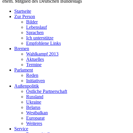
ehem. Mitglied des Deutschen Bundestags
Startseite
Zur Person
Bilder
Lebenslauf
Sprachen
Ich unterstütze
Empfohlene Links
Bremen
Wahlkampf 2013
Aktuelles
Termine
Parlament
Reden
Initiativen
Außenpolitik
Östliche Partnerschaft
Russland
Ukraine
Belarus
Westbalkan
Europarat
Weiteres
Service