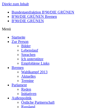
Direkt zum Inhalt
Bundestagsfraktion B'90/DIE GRÜNEN
B'90/DIE GRÜNEN Bremen
B'90/DIE GRÜNEN
Menü
Startseite
Zur Person
Bilder
Lebenslauf
Sprachen
Ich unterstütze
Empfohlene Links
Bremen
Wahlkampf 2013
Aktuelles
Termine
Parlament
Reden
Initiativen
Außenpolitik
Östliche Partnerschaft
Russland