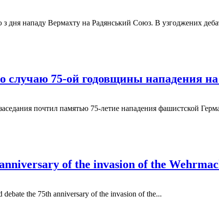
 з дня нападу Вермахту на Радянський Союз. В узгоджених дебат
png
png
о случаю 75-ой годовщины нападения н
 заседания почтил памятью 75-летие нападения фашистской Гер
png
png
 anniversary of the invasion of the Wehrmac
bate the 75th anniversary of the invasion of the...
png