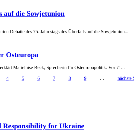
png
s auf die Sowjetunion
ten Debatte des 75. Jahrestags des Überfalls auf die Sowjetunion...
png
er Osteuropa
lärt Marieluise Beck, Sprecherin für Osteuropapolitik: Vor 71...
4
5
6
7
8
9
…
nächste S
 Responsibility for Ukraine