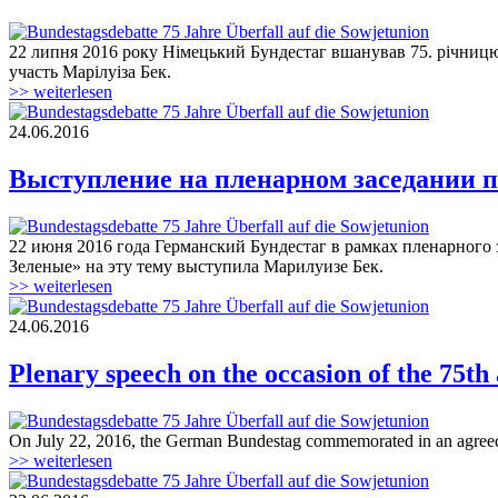
22 липня 2016 року Німецький Бундестаг вшанував 75. річницю
160622_plenarrede_75jahre_ueberfall_su.
участь Марілуіза Бек.
>> weiterlesen
24.06.2016
160622_plenarrede_75jahre_ueberfall_su.
Выступление на пленарном заседании п
22 июня 2016 года Германский Бундестаг в рамках пленарного
160622_plenarrede_75jahre_ueberfall_su.
Зеленые» на эту тему выступила Марилуизе Бек.
>> weiterlesen
24.06.2016
160622_plenarrede_75jahre_ueberfall_su.
Plenary speech on the occasion of the 75th
On July 22, 2016, the German Bundestag commemorated in an agreed de
160622_plenarrede_75jahre_ueberfall_su.
>> weiterlesen