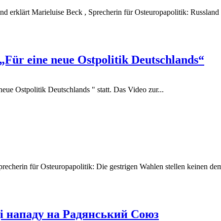
 erklärt Marieluise Beck , Sprecherin für Osteuropapolitik: Russland sc
png
„Für eine neue Ostpolitik Deutschlands“
ue Ostpolitik Deutschlands " statt. Das Video zur...
png
echerin für Osteuropapolitik: Die gestrigen Wahlen stellen keinen demo
png
ці нападу на Радянський Союз