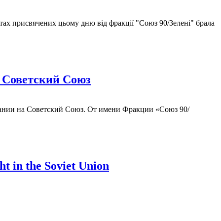
ах присвячених цьому дню від фракції "Союз 90/Зелені" брала
а Советский Союз
мании на Советский Союз. От имени Фракции «Союз 90/
ht in the Soviet Union