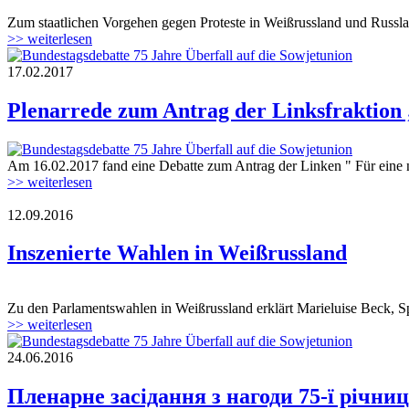
Zum staatlichen Vorgehen gegen Proteste in Weißrussland und Russland
minsk-15.03.2017a.jpg
>> weiterlesen
17.02.2017
160622_plenarrede_75jahre_ueberfall_su.
Plenarrede zum Antrag der Linksfraktion 
Am 16.02.2017 fand eine Debatte zum Antrag der Linken " Für eine ne
160622_plenarrede_75jahre_ueberfall_su.
>> weiterlesen
12.09.2016
Belarus_map_20.png
Inszenierte Wahlen in Weißrussland
Zu den Parlamentswahlen in Weißrussland erklärt Marieluise Beck, Spr
Belarus_map_20.png
>> weiterlesen
24.06.2016
160622_plenarrede_75jahre_ueberfall_su.
Пленарне засідання з нагоди 75-ї річни