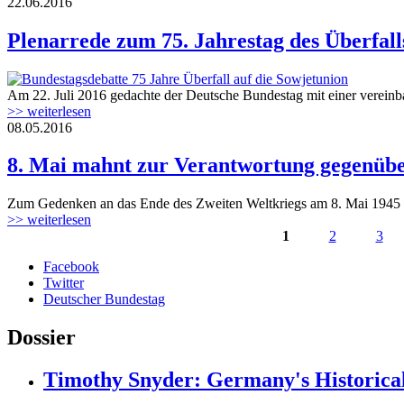
22.06.2016
160622_plenarrede_75jahre_ueberfall_su.
Plenarrede zum 75. Jahrestag des Überfall
Am 22. Juli 2016 gedachte der Deutsche Bundestag mit einer vereinbar
160622_plenarrede_75jahre_ueberfall_su.
>> weiterlesen
08.05.2016
8. Mai mahnt zur Verantwortung gegenüb
Zum Gedenken an das Ende des Zweiten Weltkriegs am 8. Mai 1945 erk
>> weiterlesen
1
2
3
Seiten
Facebook
Twitter
Deutscher Bundestag
Dossier
Timothy Snyder: Germany's Historical