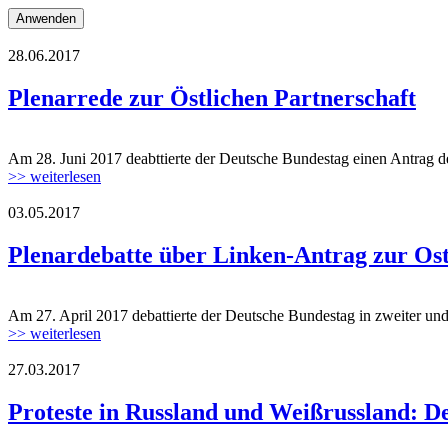
28.06.2017
170728_plenum_rede_oep.jpg
Plenarrede zur Östlichen Partnerschaft
Am 28. Juni 2017 deabttierte der Deutsche Bundestag einen Antrag de
170728_plenum_rede_oep.jpg
>> weiterlesen
03.05.2017
170427_plenardebatte_ostpolitik.jpg
Plenardebatte über Linken-Antrag zur Ost
Am 27. April 2017 debattierte der Deutsche Bundestag in zweiter und
170427_plenardebatte_ostpolitik.jpg
>> weiterlesen
27.03.2017
minsk-15.03.2017a.jpg
Proteste in Russland und Weißrussland: De