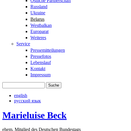
Östliche Partnerschaft
Russland
Ukraine
Belarus
Westbalkan
Europarat
Weiteres
Service
Pressemitteilungen
Pressefotos
Lebenslauf
Kontakt
Impressum
Suche
Suchformular
english
русский язык
Marieluise Beck
ehem. Mitglied des Deutschen Bundestags