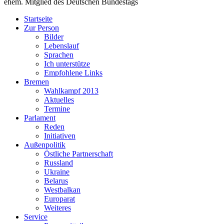
ehem. Mitglied des Deutschen Bundestags
Startseite
Zur Person
Bilder
Lebenslauf
Sprachen
Ich unterstütze
Empfohlene Links
Bremen
Wahlkampf 2013
Aktuelles
Termine
Parlament
Reden
Initiativen
Außenpolitik
Östliche Partnerschaft
Russland
Ukraine
Belarus
Westbalkan
Europarat
Weiteres
Service