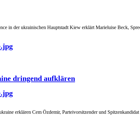
e in der ukrainischen Hauptstadt Kiew erklärt Marieluise Beck, Sprech
.jpg
ine dringend aufklären
.jpg
ukraine erklären Cem Özdemir, Parteivorsitzender und Spitzenkandidat 