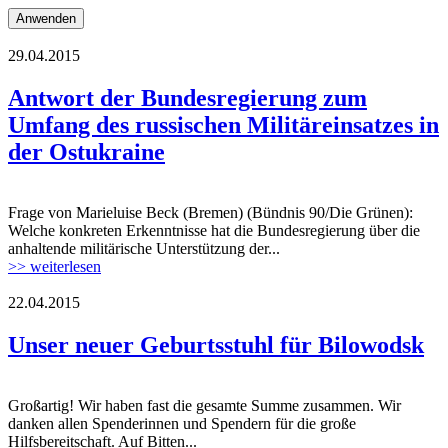
29.04.2015
flag_of_ukraine.jpg
Antwort der Bundesregierung zum
Umfang des russischen Militäreinsatzes in
der Ostukraine
Frage von Marieluise Beck (Bremen) (Bündnis 90/Die Grünen):
flag_of_ukraine.jpg
Welche konkreten Erkenntnisse hat die Bundesregierung über die
anhaltende militärische Unterstützung der...
>> weiterlesen
22.04.2015
Unser neuer Geburtsstuhl für Bilowodsk
Großartig! Wir haben fast die gesamte Summe zusammen. Wir
danken allen Spenderinnen und Spendern für die große
Hilfsbereitschaft. Auf Bitten...