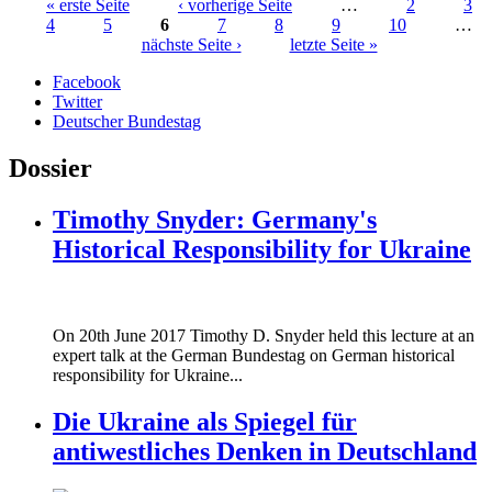
« erste Seite
‹ vorherige Seite
…
2
3
4
5
6
7
8
9
10
…
Seiten
nächste Seite ›
letzte Seite »
Facebook
Twitter
Deutscher Bundestag
Dossier
Timothy Snyder: Germany's
Historical Responsibility for Ukraine
170620_fg_ukraine_timothy_snyder.jp
On 20th June 2017 Timothy D. Snyder held this lecture at an
170620_fg_ukraine_timothy_snyder.jp
expert talk at the German Bundestag on German historical
responsibility for Ukraine...
Die Ukraine als Spiegel für
antiwestliches Denken in Deutschland