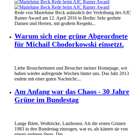
160412_ramer_award.jpg
Rede von Marieluise Beck anlässlich der Verleihung des AJC
160412_ramer_award.jpg
Ramer Award am 12. April 2016 in Berlin: Sehr geehrte
Damen und Herren, mit großem Respekt...
Warum sich eine grüne Abgeordnete
für Michail Chodorkowski einsetzt.
Liebe Besucherinnen und Besucher meiner Homepage, wir
haben wieder aufregende Wochen hinter uns. Das Jahr 2013
endete mit einer guten Nachricht:...
Am Anfang war das Chaos - 30 Jahre
Grüne im Bundestag
Lange Bärte, Wollröcke, Latzhosen: Als die ersten Grünen
1983 in den Bundestag einzogen, war es, als kämen sie von
einem anderen Stern. Die...