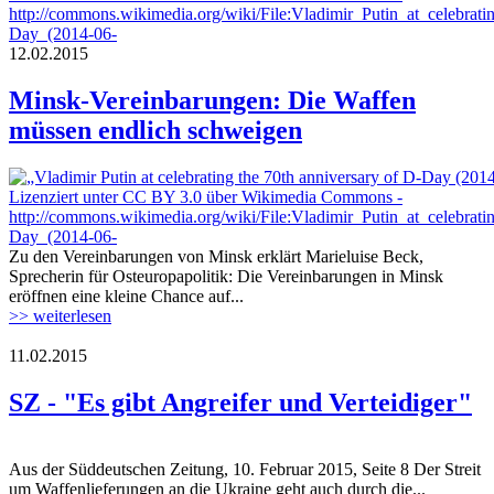
vladimir_putin_at_celebrating_the_70th_a
day_2014-06-06_06.jpeg
12.02.2015
Minsk-Vereinbarungen: Die Waffen
müssen endlich schweigen
vladimir_putin_at_celebrating_the_70th_a
day_2014-06-06_06.jpeg
Zu den Vereinbarungen von Minsk erklärt Marieluise Beck,
Sprecherin für Osteuropapolitik: Die Vereinbarungen in Minsk
eröffnen eine kleine Chance auf...
>> weiterlesen
11.02.2015
sz.jpg
SZ - "Es gibt Angreifer und Verteidiger"
Aus der Süddeutschen Zeitung, 10. Februar 2015, Seite 8 Der Streit
sz.jpg
um Waffenlieferungen an die Ukraine geht auch durch die...