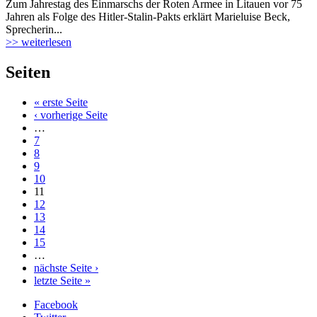
Zum Jahrestag des Einmarschs der Roten Armee in Litauen vor 75
Jahren als Folge des Hitler-Stalin-Pakts erklärt Marieluise Beck,
Sprecherin...
>> weiterlesen
Seiten
« erste Seite
‹ vorherige Seite
…
7
8
9
10
11
12
13
14
15
…
nächste Seite ›
letzte Seite »
Facebook