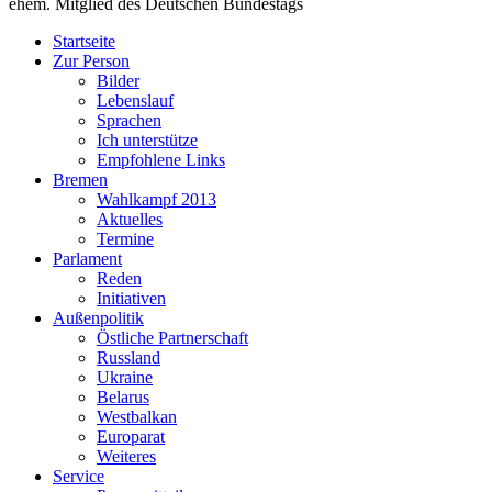
ehem. Mitglied des Deutschen Bundestags
Startseite
Zur Person
Bilder
Lebenslauf
Sprachen
Ich unterstütze
Empfohlene Links
Bremen
Wahlkampf 2013
Aktuelles
Termine
Parlament
Reden
Initiativen
Außenpolitik
Östliche Partnerschaft
Russland
Ukraine
Belarus
Westbalkan
Europarat
Weiteres
Service