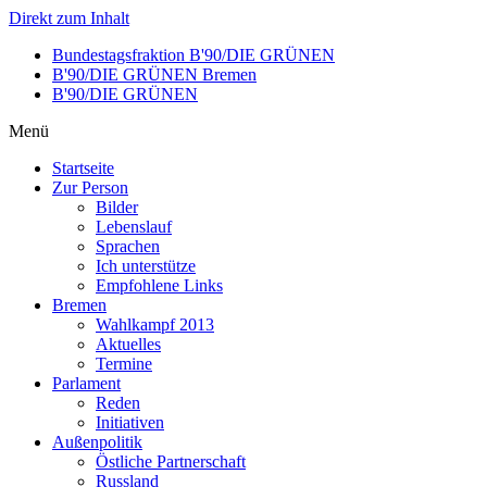
Direkt zum Inhalt
Bundestagsfraktion B'90/DIE GRÜNEN
B'90/DIE GRÜNEN Bremen
B'90/DIE GRÜNEN
Menü
Startseite
Zur Person
Bilder
Lebenslauf
Sprachen
Ich unterstütze
Empfohlene Links
Bremen
Wahlkampf 2013
Aktuelles
Termine
Parlament
Reden
Initiativen
Außenpolitik
Östliche Partnerschaft
Russland