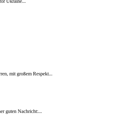
for Ukraine...
ren, mit großem Respekt...
r guten Nachricht:...