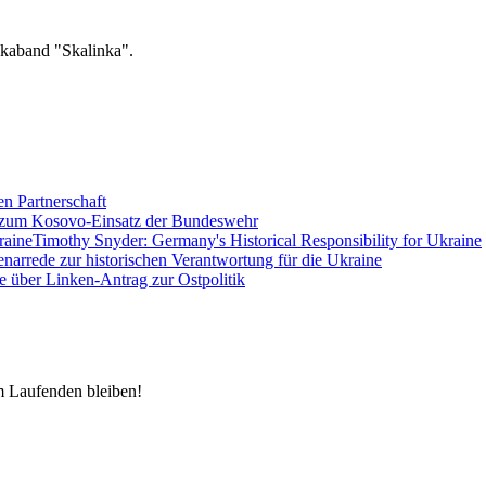
kaband "Skalinka".
en Partnerschaft
 zum Kosovo-Einsatz der Bundeswehr
Timothy Snyder: Germany's Historical Responsibility for Ukraine
enarrede zur historischen Verantwortung für die Ukraine
e über Linken-Antrag zur Ostpolitik
m Laufenden bleiben!