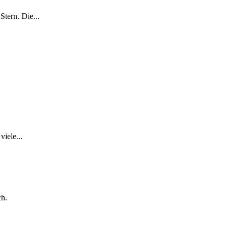
tern. Die...
iele...
ch.