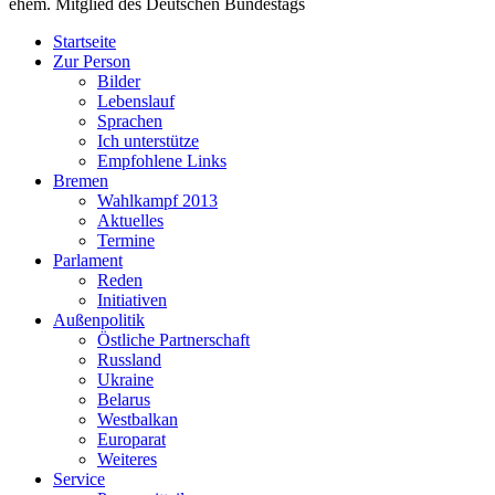
ehem. Mitglied des Deutschen Bundestags
Startseite
Zur Person
Bilder
Lebenslauf
Sprachen
Ich unterstütze
Empfohlene Links
Bremen
Wahlkampf 2013
Aktuelles
Termine
Parlament
Reden
Initiativen
Außenpolitik
Östliche Partnerschaft
Russland
Ukraine
Belarus
Westbalkan
Europarat
Weiteres
Service