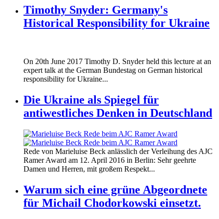
Timothy Snyder: Germany's
Historical Responsibility for Ukraine
170620_fg_ukraine_timothy_snyder.jp
On 20th June 2017 Timothy D. Snyder held this lecture at an
170620_fg_ukraine_timothy_snyder.jp
expert talk at the German Bundestag on German historical
responsibility for Ukraine...
Die Ukraine als Spiegel für
antiwestliches Denken in Deutschland
160412_ramer_award.jpg
Rede von Marieluise Beck anlässlich der Verleihung des AJC
160412_ramer_award.jpg
Ramer Award am 12. April 2016 in Berlin: Sehr geehrte
Damen und Herren, mit großem Respekt...
Warum sich eine grüne Abgeordnete
für Michail Chodorkowski einsetzt.