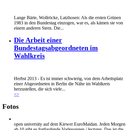
Lange Bärte, Wollröcke, Latzhosen: Als die ersten Grünen
1983 in den Bundestag einzogen, war es, als kämen sie von
einem anderen Stern. Die...
Die Arbeit einer
Bundestagsabgeordneten im
Wahlkreis
Marie_und_Wahlkreis.jpg
Herbst 2013 - Es ist immer schwierig, von dem Arbeitsplatz
Marie_und_Wahlkreis.jpg
einer Abgeordneten in Berlin die Nähe im Wahlkreis
herzustellen, die sich viele...
<
>
Fotos
open university auf dem Kiewer EuroMaidan. Jeden Morgen
ab 10 gibt es fortlaufende Vorlesungen / lectures. Das ist die