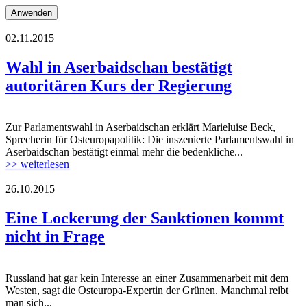
02.11.2015
flagge_aserbaidschan.jpg
Wahl in Aserbaidschan bestätigt
autoritären Kurs der Regierung
Zur Parlamentswahl in Aserbaidschan erklärt Marieluise Beck,
flagge_aserbaidschan.jpg
Sprecherin für Osteuropapolitik: Die inszenierte Parlamentswahl in
Aserbaidschan bestätigt einmal mehr die bedenkliche...
>> weiterlesen
26.10.2015
logo_tagesspiegel.png
Eine Lockerung der Sanktionen kommt
nicht in Frage
Russland hat gar kein Interesse an einer Zusammenarbeit mit dem
logo_tagesspiegel.png
Westen, sagt die Osteuropa-Expertin der Grünen. Manchmal reibt
man sich...