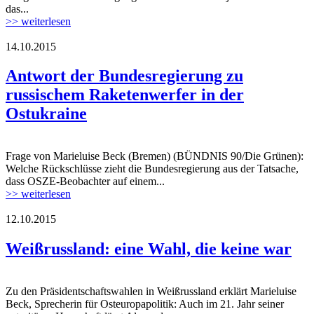
das...
>> weiterlesen
14.10.2015
flag_of_ukraine.jpg
Antwort der Bundesregierung zu
russischem Raketenwerfer in der
Ostukraine
Frage von Marieluise Beck (Bremen) (BÜNDNIS 90/Die Grünen):
flag_of_ukraine.jpg
Welche Rückschlüsse zieht die Bundesregierung aus der Tatsache,
dass OSZE-Beobachter auf einem...
>> weiterlesen
12.10.2015
Logo_ODIHR.jpg
Weißrussland: eine Wahl, die keine war
Zu den Präsidentschaftswahlen in Weißrussland erklärt Marieluise
Logo_ODIHR.jpg
Beck, Sprecherin für Osteuropapolitik: Auch im 21. Jahr seiner