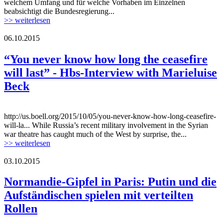
welchem Umfang und für welche Vorhaben im Einzelnen
beabsichtigt die Bundesregierung...
>> weiterlesen
06.10.2015
15041995474_41a11067b8_z-1.jpg
“You never know how long the ceasefire
will last” - Hbs-Interview with Marieluise
Beck
http://us.boell.org/2015/10/05/you-never-know-how-long-ceasefire-
15041995474_41a11067b8_z-1.jpg
will-la... While Russia’s recent military involvement in the Syrian
war theatre has caught much of the West by surprise, the...
>> weiterlesen
03.10.2015
flag_of_ukraine.jpg
Normandie-Gipfel in Paris: Putin und die
Aufständischen spielen mit verteilten
Rollen