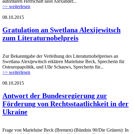
autoritären Herrschaft lässt Alexander...
>> weiterlesen
08.10.2015
Alexievich.jpg
Gratulation an Swetlana Alexijewitsch
zum Literaturnobelpreis
Zur Bekanntgabe der Verleihung des Literaturnobelpreises an
Alexievich.jpg
Swetlana Alexijewitsch erklären Marieluise Beck, Sprecherin für
Osteuropapolitik, und Ulle Schauws, Sprecherin für...
>> weiterlesen
08.10.2015
flag_of_ukraine.jpg
Antwort der Bundesregierung zur
Förderung von Rechtsstaatlichkeit in der
Ukraine
Frage von Marieluise Beck (Bremen) (Bündnis 90/Die Grünen): In
flag_of_ukraine.jpg