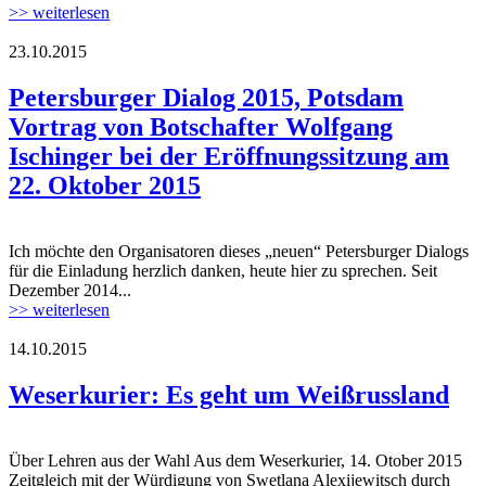
>> weiterlesen
23.10.2015
logo_Petersburger_Dialog_01.jpg
Petersburger Dialog 2015, Potsdam
Vortrag von Botschafter Wolfgang
Ischinger bei der Eröffnungssitzung am
22. Oktober 2015
Ich möchte den Organisatoren dieses „neuen“ Petersburger Dialogs
logo_Petersburger_Dialog_01.jpg
für die Einladung herzlich danken, heute hier zu sprechen. Seit
Dezember 2014...
>> weiterlesen
14.10.2015
unbenannt.png
Weserkurier: Es geht um Weißrussland
Über Lehren aus der Wahl Aus dem Weserkurier, 14. Otober 2015
unbenannt.png
Zeitgleich mit der Würdigung von Swetlana Alexijewitsch durch