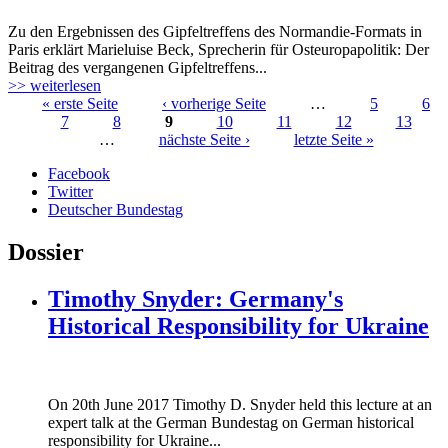
Zu den Ergebnissen des Gipfeltreffens des Normandie-Formats in
flag_of_ukraine.jpg
Paris erklärt Marieluise Beck, Sprecherin für Osteuropapolitik: Der
Beitrag des vergangenen Gipfeltreffens...
>> weiterlesen
« erste Seite
‹ vorherige Seite
…
5
6
7
8
9
10
11
12
13
Seiten
…
nächste Seite ›
letzte Seite »
Facebook
Twitter
Deutscher Bundestag
Dossier
Timothy Snyder: Germany's
Historical Responsibility for Ukraine
170620_fg_ukraine_timothy_snyder.jp
On 20th June 2017 Timothy D. Snyder held this lecture at an
170620_fg_ukraine_timothy_snyder.jp
expert talk at the German Bundestag on German historical
responsibility for Ukraine...