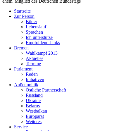
ehem. Mitglied des Deutschen Bundestags
Startseite
Zur Person
Bilder
Lebenslauf
Sprachen
Ich unterstütze
Empfohlene Links
Bremen
Wahlkampf 2013
Aktuelles
Termine
Parlament
Reden
Initiativen
Außenpolitik
Östliche Partnerschaft
Russland
Ukraine
Belarus
Westbalkan
Europarat
Weiteres
Service