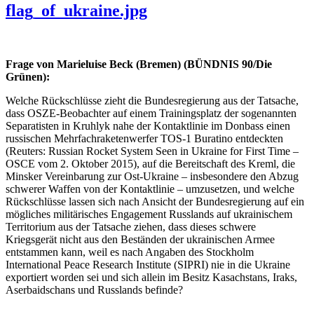
flag_of_ukraine.jpg
Frage von Marieluise Beck (Bremen) (BÜNDNIS 90/Die
Grünen):
Welche Rückschlüsse zieht die Bundesregierung aus der Tatsache,
dass OSZE-Beobachter auf einem Trainingsplatz der sogenannten
Separatisten in Kruhlyk nahe der Kontaktlinie im Donbass einen
russischen Mehrfachraketenwerfer TOS-1 Buratino entdeckten
(Reuters: Russian Rocket System Seen in Ukraine for First Time –
OSCE vom 2. Oktober 2015), auf die Bereitschaft des Kreml, die
Minsker Vereinbarung zur Ost-Ukraine – insbesondere den Abzug
schwerer Waffen von der Kontaktlinie – umzusetzen, und welche
Rückschlüsse lassen sich nach Ansicht der Bundesregierung auf ein
mögliches militärisches Engagement Russlands auf ukrainischem
Territorium aus der Tatsache ziehen, dass dieses schwere
Kriegsgerät nicht aus den Beständen der ukrainischen Armee
entstammen kann, weil es nach Angaben des Stockholm
International Peace Research Institute (SIPRI) nie in die Ukraine
exportiert worden sei und sich allein im Besitz Kasachstans, Iraks,
Aserbaidschans und Russlands befinde?