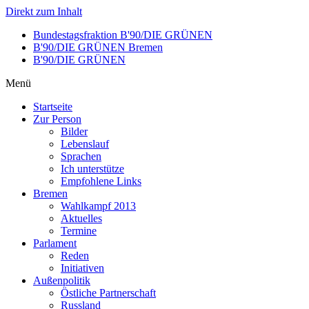
Direkt zum Inhalt
Bundestagsfraktion B'90/DIE GRÜNEN
B'90/DIE GRÜNEN Bremen
B'90/DIE GRÜNEN
Menü
Startseite
Zur Person
Bilder
Lebenslauf
Sprachen
Ich unterstütze
Empfohlene Links
Bremen
Wahlkampf 2013
Aktuelles
Termine
Parlament
Reden
Initiativen
Außenpolitik
Östliche Partnerschaft
Russland