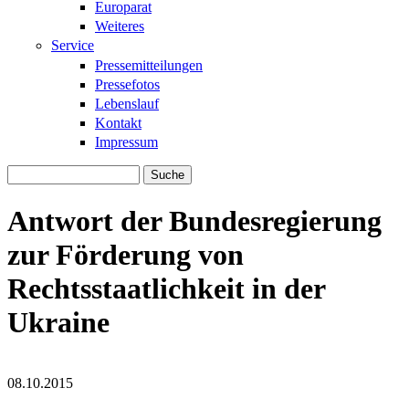
Europarat
Weiteres
Service
Pressemitteilungen
Pressefotos
Lebenslauf
Kontakt
Impressum
Suche
Suchformular
Antwort der Bundesregierung
zur Förderung von
Rechtsstaatlichkeit in der
Ukraine
08.10.2015
flag_of_ukraine.jpg