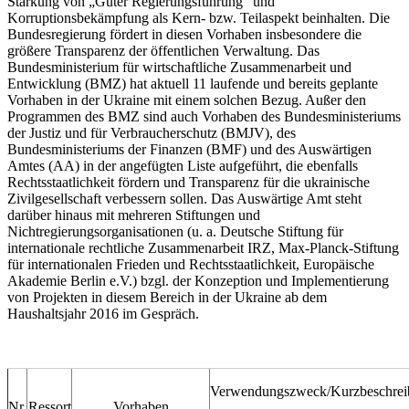
Stärkung von „Guter Regierungsführung“ und
Korruptionsbekämpfung als Kern- bzw. Teilaspekt beinhalten. Die
Bundesregierung fördert in diesen Vorhaben insbesondere die
größere Transparenz der öffentlichen Verwaltung. Das
Bundesministerium für wirtschaftliche Zusammenarbeit und
Entwicklung (BMZ) hat aktuell 11 laufende und bereits geplante
Vorhaben in der Ukraine mit einem solchen Bezug. Außer den
Programmen des BMZ sind auch Vorhaben des Bundesministeriums
der Justiz und für Verbraucherschutz (BMJV), des
Bundesministeriums der Finanzen (BMF) und des Auswärtigen
Amtes (AA) in der angefügten Liste aufgeführt, die ebenfalls
Rechtsstaatlichkeit fördern und Transparenz für die ukrainische
Zivilgesellschaft verbessern sollen. Das Auswärtige Amt steht
darüber hinaus mit mehreren Stiftungen und
Nichtregierungsorganisationen (u. a. Deutsche Stiftung für
internationale rechtliche Zusammenarbeit IRZ, Max-Planck-Stiftung
für internationalen Frieden und Rechtsstaatlichkeit, Europäische
Akademie Berlin e.V.) bzgl. der Konzeption und Implementierung
von Projekten in diesem Bereich in der Ukraine ab dem
Haushaltsjahr 2016 im Gespräch.
Verwendungszweck/Kurzbeschrei
Nr.
Ressort
Vorhaben