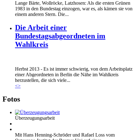
Lange Bärte, Wollröcke, Latzhosen: Als die ersten Grünen
1983 in den Bundestag einzogen, war es, als kämen sie von
einem anderen Stern. Die...
Die Arbeit einer
Bundestagsabgeordneten im
Wahlkreis
Marie_und_Wahlkreis.jpg
Herbst 2013 - Es ist immer schwierig, von dem Arbeitsplatz
Marie_und_Wahlkreis.jpg
einer Abgeordneten in Berlin die Nähe im Wahlkreis
herzustellen, die sich viele...
<
>
Fotos
Überzeugungsarbeit
Mit Hans Henning-Schröder und Rafael Loss vom