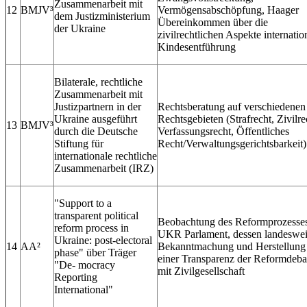
Zusammenarbeit mit
12
BMJV³
Vermögensabschöpfung, Haager
dem Justizministerium
Übereinkommen über die
der Ukraine
zivilrechtlichen Aspekte internatio
Kindesentführung
Bilaterale, rechtliche
Zusammenarbeit mit
Justizpartnern in der
Rechtsberatung auf verschiedenen
Ukraine ausgeführt
Rechtsgebieten (Strafrecht, Zivilre
13
BMJV³
durch die Deutsche
Verfassungsrecht, Öffentliches
Stiftung für
Recht/Verwaltungsgerichtsbarkeit)
internationale rechtliche
Zusammenarbeit (IRZ)
"Support to a
transparent political
Beobachtung des Reformprozesse
reform process in
UKR Parlament, dessen landeswei
Ukraine: post‐electoral
14
AA²
Bekanntmachung und Herstellung
phase" über Träger
einer Transparenz der Reformdeba
"De‐ mocracy
mit Zivilgesellschaft
Reporting
International"