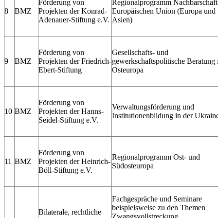
Förderung von
Regionalprogramm Nachbarschaft
8
BMZ
Projekten der Konrad‐
Europäischen Union (Europa und
Adenauer‐Stiftung e.V.
Asien)
Förderung von
Gesellschafts‐ und
9
BMZ
Projekten der Friedrich‐
gewerkschaftspolitische Beratung 
Ebert‐Stiftung
Osteuropa
Förderung von
Verwaltungsförderung und
10
BMZ
Projekten der Hanns‐
Institutionenbildung in der Ukrain
Seidel‐Stiftung e.V.
Förderung von
Regionalprogramm Ost‐ und
11
BMZ
Projekten der Heinrich‐
Südosteuropa
Böll‐Stiftung e.V.
Fachgespräche und Seminare
beispielsweise zu den Themen
Bilaterale, rechtliche
Zwangsvollstreckung,