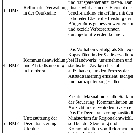
und transparenter anzubieten. Dar
Reform der Verwaltung
hinaus wird als neues Element das
3
BMZ
in der Ostukraine
bench‐marking eingeführt, mit de
nationaler Ebene die Leistung der
Bürgerbüros gemessen werden ka
und gezielt Verbesserungen
durchgeführt werden können.
Das Vorhaben verfolgt als Strategi
Kapazitäten in der Stadtverwaltun
Kommunalentwicklung
bei Handwerks‐ unternehmen und 
4
BMZ
und Altstadtsanierung
städtischen Zivilgesellschaft
in Lemberg
aufzubauen, um den Prozess der
Altstadtsanierung effizient, fachge
und partizipativ zu gestalten.
Ziel der Maßnahme ist die Stärku
der Steuerung, Kommunikation u
Aufsicht in de‐ zentralen Systemen
Das für Dezentralisierung zuständ
Unterstützung der
Ministerium für Regionalentwickl
5
BMZ
Dezentralisierung
soll bei der Steuerung und
Ukraine
Kommunikation von Reformen u