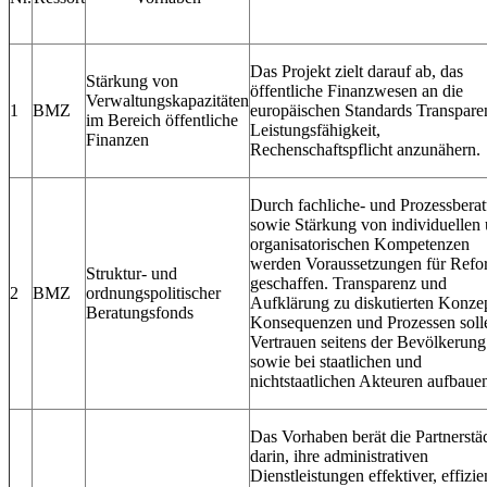
Das Projekt zielt darauf ab, das
Stärkung von
öffentliche Finanzwesen an die
Verwaltungskapazitäten
1
BMZ
europäischen Standards Transpare
im Bereich öffentliche
Leistungsfähigkeit,
Finanzen
Rechenschaftspflicht anzunähern.
Durch fachliche‐ und Prozessbera
sowie Stärkung von individuellen
organisatorischen Kompetenzen
werden Voraussetzungen für Ref
Struktur‐ und
geschaffen. Transparenz und
2
BMZ
ordnungspolitischer
Aufklärung zu diskutierten Konze
Beratungsfonds
Konsequenzen und Prozessen soll
Vertrauen seitens der Bevölkerung
sowie bei staatlichen und
nichtstaatlichen Akteuren aufbaue
Das Vorhaben berät die Partnerstä
darin, ihre administrativen
Dienstleistungen effektiver, effizie