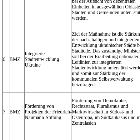
bei der Aufsicht von dezentralen
Einheiten in ausgewählten Oblaste
Städten und Gemeinden unter‐ stüt
werden.
Ziel der Maßnahme ist die Stärku
der nach‐ haltigen und integrierten
Entwicklung ukrainischer Städte 
Stadtteile. Das zuständige Ministe
Integrierte
soll bei der Erarbeitung nationaler
6
BMZ
Stadtentwicklung
Leitlinien zur integrierten
Ukraine
Stadtentwicklung unterstützt werd
und somit zur Stärkung der
kommunalen Selbstverwaltung
beizutragen.
Förderung von Demokratie,
Förderung von
Rechtsstaat, Pluralismus und
7
BMZ
Projekten der Friedrich‐
Marktwirtschaft in Südost‐ und
Naumann‐Stiftung
Osteuropa, im Südkaukasus und i
Zentralasien