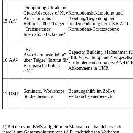
"Supporting Ukrainian
Civic Advocacy of Key
Korruptionsbekämpfung und
Anti‐Corruption
Beratung/Begleitung bei
15
AA²
Reforms" über Träger
Implementierung der UKR Anti‐
"Transparency
Korruptions‐Gesetzgebung
International Ukraine"
"EU‐
Capacity‐Building‐Maßnahmen fü
Assoziierungstraining"
öfftl. Verwaltung und Zivilgesellsc
16
AA²
über Träger "Institut für
zur Implementierung des AA/DC
Europäische Politik
Abkommens in UKR
e.V."
Seminare, Workshops,
Beratungshilfe im Zoll‐ u.
17
BMF
Studienbesuche
Verbrauchsteuerbereich
*) Bei den vom BMZ aufgeführten Maßnahmen handelt es sich
jeweils um Gesamtvolumen von i.d.R. mehrjährigen Vorhaben