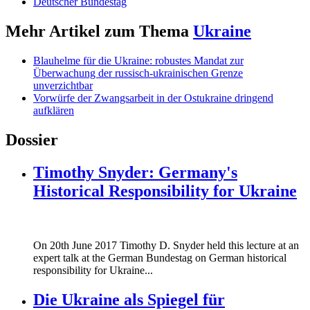
Deutscher Bundestag
Mehr Artikel zum Thema
Ukraine
Blauhelme für die Ukraine: robustes Mandat zur
Überwachung der russisch-ukrainischen Grenze
unverzichtbar
Vorwürfe der Zwangsarbeit in der Ostukraine dringend
aufklären
Dossier
Timothy Snyder: Germany's
Historical Responsibility for Ukraine
170620_fg_ukraine_timothy_snyder.jp
On 20th June 2017 Timothy D. Snyder held this lecture at an
170620_fg_ukraine_timothy_snyder.jp
expert talk at the German Bundestag on German historical
responsibility for Ukraine...
Die Ukraine als Spiegel für