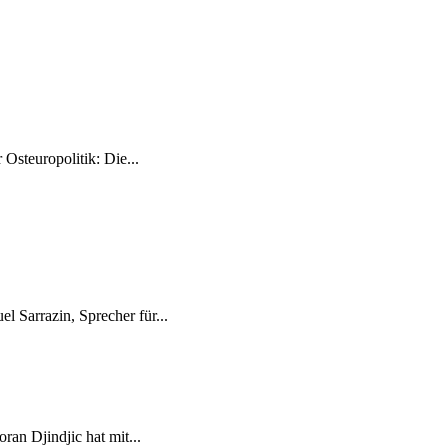
Osteuropolitik: Die...
 Sarrazin, Sprecher für...
ran Djindjic hat mit...