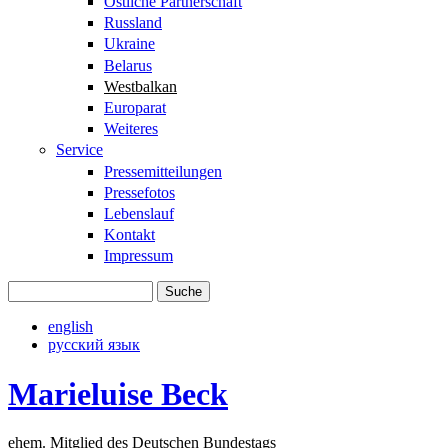
Östliche Partnerschaft
Russland
Ukraine
Belarus
Westbalkan
Europarat
Weiteres
Service
Pressemitteilungen
Pressefotos
Lebenslauf
Kontakt
Impressum
Suche
Suchformular
english
русский язык
Marieluise Beck
ehem. Mitglied des Deutschen Bundestags