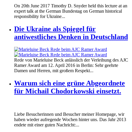
170620_fg_ukraine_timothy_snyder.jp
On 20th June 2017 Timothy D. Snyder held this lecture at an
170620_fg_ukraine_timothy_snyder.jp
expert talk at the German Bundestag on German historical
responsibility for Ukraine...
Die Ukraine als Spiegel für
antiwestliches Denken in Deutschland
160412_ramer_award.jpg
Rede von Marieluise Beck anlässlich der Verleihung des AJC
160412_ramer_award.jpg
Ramer Award am 12. April 2016 in Berlin: Sehr geehrte
Damen und Herren, mit großem Respekt...
Warum sich eine grüne Abgeordnete
für Michail Chodorkowski einsetzt.
Liebe Besucherinnen und Besucher meiner Homepage, wir
haben wieder aufregende Wochen hinter uns. Das Jahr 2013
endete mit einer guten Nachricht:...