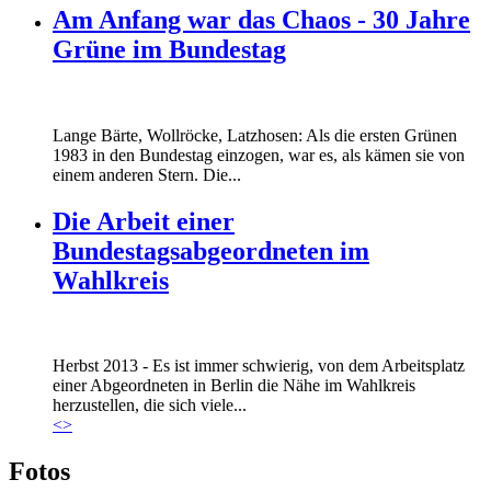
Am Anfang war das Chaos - 30 Jahre
Grüne im Bundestag
Lange Bärte, Wollröcke, Latzhosen: Als die ersten Grünen
1983 in den Bundestag einzogen, war es, als kämen sie von
einem anderen Stern. Die...
Die Arbeit einer
Bundestagsabgeordneten im
Wahlkreis
Marie_und_Wahlkreis.jpg
Herbst 2013 - Es ist immer schwierig, von dem Arbeitsplatz
Marie_und_Wahlkreis.jpg
einer Abgeordneten in Berlin die Nähe im Wahlkreis
herzustellen, die sich viele...
<
>
Fotos