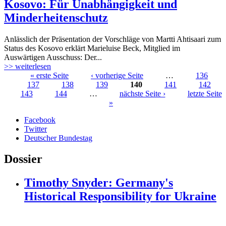
Kosovo: Für Unabhängigkeit und
Minderheitenschutz
Anlässlich der Präsentation der Vorschläge von Martti Ahtisaari zum
Status des Kosovo erklärt Marieluise Beck, Mitglied im
Auswärtigen Ausschuss: Der...
>> weiterlesen
« erste Seite
‹ vorherige Seite
…
136
137
138
139
140
141
142
Seiten
143
144
…
nächste Seite ›
letzte Seite
»
Facebook
Twitter
Deutscher Bundestag
Dossier
Timothy Snyder: Germany's
Historical Responsibility for Ukraine