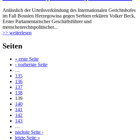
Anlässlich der Urteilsverkündung des Internationalen Gerichtshofes
im Fall Bosnien Herzegowina gegen Serbien erklären Volker Beck,
Erster Parlamentarischer Geschäftsführer und
menschenrechtspolitischer...
>> weiterlesen
Seiten
« erste Seite
‹ vorherige Seite
…
135
136
137
138
139
140
141
142
143
…
nächste Seite ›
letzte Seite »