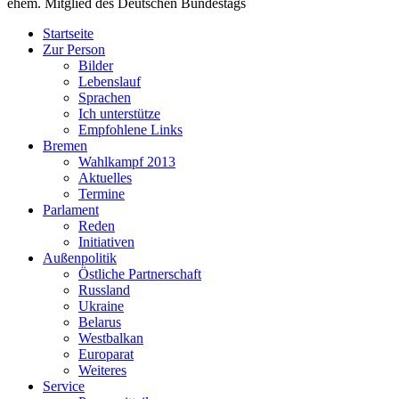
ehem. Mitglied des Deutschen Bundestags
Startseite
Zur Person
Bilder
Lebenslauf
Sprachen
Ich unterstütze
Empfohlene Links
Bremen
Wahlkampf 2013
Aktuelles
Termine
Parlament
Reden
Initiativen
Außenpolitik
Östliche Partnerschaft
Russland
Ukraine
Belarus
Westbalkan
Europarat
Weiteres
Service