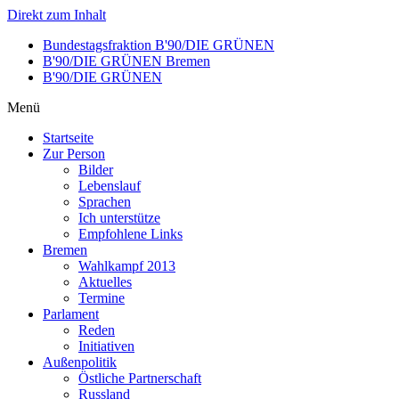
Direkt zum Inhalt
Bundestagsfraktion B'90/DIE GRÜNEN
B'90/DIE GRÜNEN Bremen
B'90/DIE GRÜNEN
Menü
Startseite
Zur Person
Bilder
Lebenslauf
Sprachen
Ich unterstütze
Empfohlene Links
Bremen
Wahlkampf 2013
Aktuelles
Termine
Parlament
Reden
Initiativen
Außenpolitik
Östliche Partnerschaft
Russland