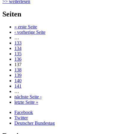
>> weiterlesen
Seiten
« erste Seite
‹ vorherige Seite
…
133
134
135
136
137
138
139
140
141
…
nächste Seite ›
letzte Seite »
Facebook
Twitter
Deutscher Bundestag