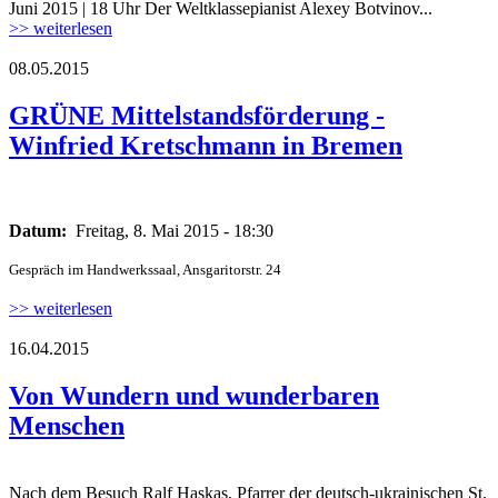
Juni 2015 | 18 Uhr Der Weltklassepianist Alexey Botvinov...
>> weiterlesen
08.05.2015
ganz_klar_gruen.jpg
GRÜNE Mittelstandsförderung -
Winfried Kretschmann in Bremen
ganz_klar_gruen.jpg
Datum:
Freitag, 8. Mai 2015 - 18:30
Gespräch im Handwerkssaal, Ansgaritorstr. 24
>> weiterlesen
16.04.2015
junge-klein.jpg
Von Wundern und wunderbaren
Menschen
Nach dem Besuch Ralf Haskas, Pfarrer der deutsch-ukrainischen St.