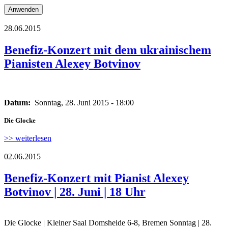
28.06.2015
botvinov-a.jpg
Benefiz-Konzert mit dem ukrainischem
Pianisten Alexey Botvinov
botvinov-a.jpg
Datum:
Sonntag, 28. Juni 2015 - 18:00
Die Glocke
>> weiterlesen
02.06.2015
ab-taz-anzeige.jpg
Benefiz-Konzert mit Pianist Alexey
Botvinov | 28. Juni | 18 Uhr
Die Glocke | Kleiner Saal Domsheide 6-8, Bremen Sonntag | 28.
ab-taz-anzeige.jpg