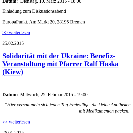
Datum:
Dienstag, 10. März 2015 - 18:00
Einladung zum Diskussionsabend
EuropaPunkt, Am Markt 20, 28195 Bremen
>> weiterlesen
25.02.2015
haska.jpg
Solidarität mit der Ukraine: Benefiz-
Veranstaltung mit Pfarrer Ralf Haska
(Kiew)
haska.jpg
Datum:
Mittwoch, 25. Februar 2015 - 19:00
“Hier versammeln sich jeden Tag Freiwillige, die kleine Apotheken
mit Medikamenten packen.
>> weiterlesen
26.01.2015