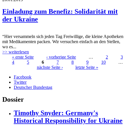
haska.jpg
Einladung zum Benefiz: Solidarität mit
der Ukraine
“Hier versammeln sich jeden Tag Freiwillige, die kleine Apotheken
haska.jpg
mit Medikamenten packen. Wir versuchen einfach an den Stellen,
wo es...
>> weiterlesen
« erste Seite
‹ vorherige Seite
…
2
3
4
5
6
7
8
9
10
…
Seiten
nächste Seite ›
letzte Seite »
Facebook
Twitter
Deutscher Bundestag
Dossier
Timothy Snyder: Germany's
Historical Responsibility for Ukraine