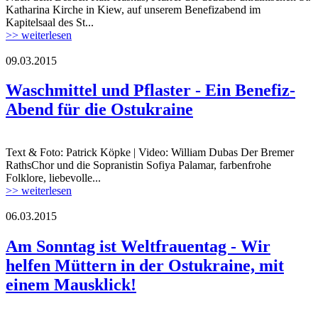
junge-klein.jpg
Katharina Kirche in Kiew, auf unserem Benefizabend im
Kapitelsaal des St...
>> weiterlesen
09.03.2015
Waschmittel und Pflaster - Ein Benefiz-
Abend für die Ostukraine
Text & Foto: Patrick Köpke | Video: William Dubas Der Bremer
RathsChor und die Sopranistin Sofiya Palamar, farbenfrohe
Folklore, liebevolle...
>> weiterlesen
06.03.2015
mutter-kind.jpg
Am Sonntag ist Weltfrauentag - Wir
helfen Müttern in der Ostukraine, mit
einem Mausklick!