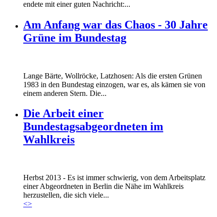
endete mit einer guten Nachricht:...
Am Anfang war das Chaos - 30 Jahre
Grüne im Bundestag
Lange Bärte, Wollröcke, Latzhosen: Als die ersten Grünen
1983 in den Bundestag einzogen, war es, als kämen sie von
einem anderen Stern. Die...
Die Arbeit einer
Bundestagsabgeordneten im
Wahlkreis
Marie_und_Wahlkreis.jpg
Herbst 2013 - Es ist immer schwierig, von dem Arbeitsplatz
Marie_und_Wahlkreis.jpg
einer Abgeordneten in Berlin die Nähe im Wahlkreis
herzustellen, die sich viele...
<
>