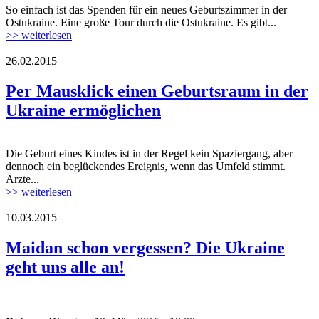
So einfach ist das Spenden für ein neues Geburtszimmer in der
mutter-kind.jpg
Ostukraine. Eine große Tour durch die Ostukraine. Es gibt...
>> weiterlesen
26.02.2015
crop_original_geburtsraum2.jpg
Per Mausklick einen Geburtsraum in der
Ukraine ermöglichen
Die Geburt eines Kindes ist in der Regel kein Spaziergang, aber
crop_original_geburtsraum2.jpg
dennoch ein beglückendes Ereignis, wenn das Umfeld stimmt.
Ärzte...
>> weiterlesen
10.03.2015
lions_club.jpg
Maidan schon vergessen? Die Ukraine
geht uns alle an!
lions_club.jpg