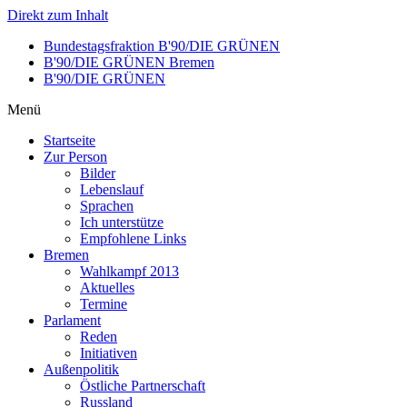
Direkt zum Inhalt
Bundestagsfraktion B'90/DIE GRÜNEN
B'90/DIE GRÜNEN Bremen
B'90/DIE GRÜNEN
Menü
Startseite
Zur Person
Bilder
Lebenslauf
Sprachen
Ich unterstütze
Empfohlene Links
Bremen
Wahlkampf 2013
Aktuelles
Termine
Parlament
Reden
Initiativen
Außenpolitik
Östliche Partnerschaft
Russland