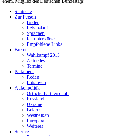
ehem. Mitglied des Deutschen Bundestags
Startseite
Zur Person
Bilder
Lebenslauf
Sprachen
Ich unterstütze
Empfohlene Links
Bremen
Wahlkampf 2013
Aktuelles
Termine
Parlament
Reden
Initiativen
Außenpolitik
Östliche Partnerschaft
Russland
Ukraine
Belarus
Westbalkan
Europarat
Weiteres
Service