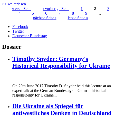
>> weiterlesen
« erste Seite
‹ vorherige Seite
1
2
3
4
5
6
7
8
9
…
Seiten
nächste Seite ›
letzte Seite »
Facebook
Twitter
Deutscher Bundestag
Dossier
Timothy Snyder: Germany's
Historical Responsibility for Ukraine
170620_fg_ukraine_timothy_snyder.jp
On 20th June 2017 Timothy D. Snyder held this lecture at an
170620_fg_ukraine_timothy_snyder.jp
expert talk at the German Bundestag on German historical
responsibility for Ukraine...
Die Ukraine als Spiegel für
antiwestliches Denken in Deutschland