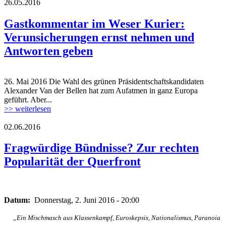
26.05.2016
gastkommentar_wk.jpg
Gastkommentar im Weser Kurier:
Verunsicherungen ernst nehmen und
Antworten geben
26. Mai 2016 Die Wahl des grünen Präsidentschaftskandidaten
gastkommentar_wk.jpg
Alexander Van der Bellen hat zum Aufatmen in ganz Europa
geführt. Aber...
>> weiterlesen
02.06.2016
antonio_amadeu.png
Fragwürdige Bündnisse? Zur rechten
Popularität der Querfront
antonio_amadeu.png
Datum:
Donnerstag, 2. Juni 2016 - 20:00
„Ein Mischmasch aus Klassenkampf, Euroskepsis, Nationalismus, Paranoia