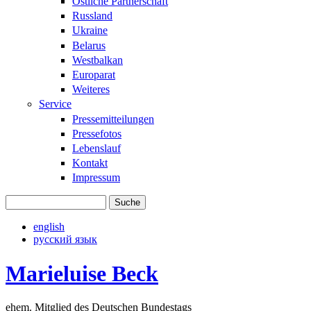
Östliche Partnerschaft
Russland
Ukraine
Belarus
Westbalkan
Europarat
Weiteres
Service
Pressemitteilungen
Pressefotos
Lebenslauf
Kontakt
Impressum
Suche
Suchformular
english
русский язык
Marieluise Beck
ehem. Mitglied des Deutschen Bundestags