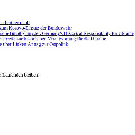
en Partnerschaft
 zum Kosovo-Einsatz der Bundeswehr
Timothy Snyder: Germany's Historical Responsibility for Ukraine
enarrede zur historischen Verantwortung für die Ukraine
e über Linken-Antrag zur Ostpolitik
m Laufenden bleiben!