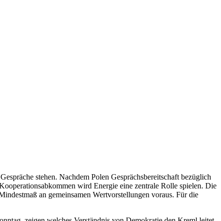
 Gespräche stehen. Nachdem Polen Gesprächsbereitschaft bezüglich
nd Kooperationsabkommen wird Energie eine zentrale Rolle spielen. Die
in Mindestmaß an gemeinsamen Wertvorstellungen voraus. Für die
nntag, zeigen welches Verständnis von Demokratie den Kreml leitet.