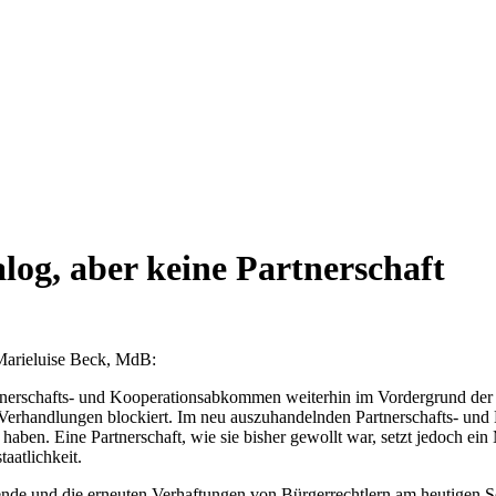
log, aber keine Partnerschaft
Marieluise Beck, MdB:
tnerschafts- und Kooperationsabkommen weiterhin im Vordergrund der
e die Verhandlungen blockiert. Im neu auszuhandelnden Partnerschafts- u
aben. Eine Partnerschaft, wie sie bisher gewollt war, setzt jedoch e
aatlichkeit.
de und die erneuten Verhaftungen von Bürgerrechtlern am heutigen So