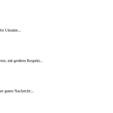
for Ukraine...
ren, mit großem Respekt...
r guten Nachricht:...