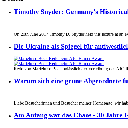
Timothy Snyder: Germany's Historical
170620_fg_ukraine_timothy_snyder.jp
On 20th June 2017 Timothy D. Snyder held this lecture at an ex
170620_fg_ukraine_timothy_snyder.jp
Die Ukraine als Spiegel für antiwestli
160412_ramer_award.jpg
Rede von Marieluise Beck anlässlich der Verleihung des AJC 
160412_ramer_award.jpg
Warum sich eine grüne Abgeordnete fü
Liebe Besucherinnen und Besucher meiner Homepage, wir haben
Am Anfang war das Chaos - 30 Jahre 