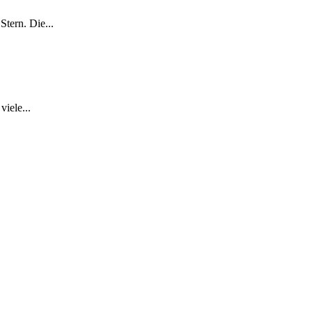
tern. Die...
iele...