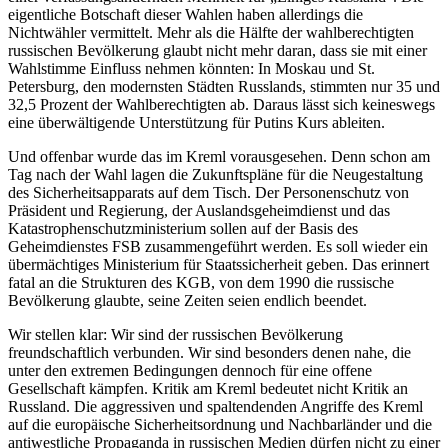
eigentliche Botschaft dieser Wahlen haben allerdings die
Nichtwähler vermittelt. Mehr als die Hälfte der wahlberechtigten
russischen Bevölkerung glaubt nicht mehr daran, dass sie mit einer
Wahlstimme Einfluss nehmen könnten: In Moskau und St.
Petersburg, den modernsten Städten Russlands, stimmten nur 35 und
32,5 Prozent der Wahlberechtigten ab. Daraus lässt sich keineswegs
eine überwältigende Unterstützung für Putins Kurs ableiten.
Und offenbar wurde das im Kreml vorausgesehen. Denn schon am
Tag nach der Wahl lagen die Zukunftspläne für die Neugestaltung
des Sicherheitsapparats auf dem Tisch. Der Personenschutz von
Präsident und Regierung, der Auslandsgeheimdienst und das
Katastrophenschutzministerium sollen auf der Basis des
Geheimdienstes FSB zusammengeführt werden. Es soll wieder ein
übermächtiges Ministerium für Staatssicherheit geben. Das erinnert
fatal an die Strukturen des KGB, von dem 1990 die russische
Bevölkerung glaubte, seine Zeiten seien endlich beendet.
Wir stellen klar: Wir sind der russischen Bevölkerung
freundschaftlich verbunden. Wir sind besonders denen nahe, die
unter den extremen Bedingungen dennoch für eine offene
Gesellschaft kämpfen. Kritik am Kreml bedeutet nicht Kritik an
Russland. Die aggressiven und spaltendenden Angriffe des Kreml
auf die europäische Sicherheitsordnung und Nachbarländer und die
antiwestliche Propaganda in russischen Medien dürfen nicht zu einer