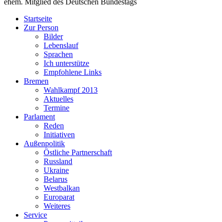
ehem. Mitglied des Deutschen Bundestags
Startseite
Zur Person
Bilder
Lebenslauf
Sprachen
Ich unterstütze
Empfohlene Links
Bremen
Wahlkampf 2013
Aktuelles
Termine
Parlament
Reden
Initiativen
Außenpolitik
Östliche Partnerschaft
Russland
Ukraine
Belarus
Westbalkan
Europarat
Weiteres
Service