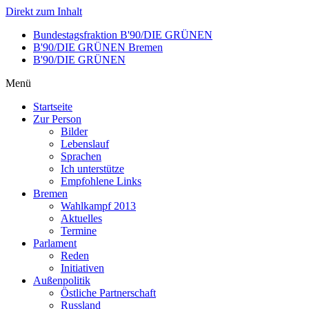
Direkt zum Inhalt
Bundestagsfraktion B'90/DIE GRÜNEN
B'90/DIE GRÜNEN Bremen
B'90/DIE GRÜNEN
Menü
Startseite
Zur Person
Bilder
Lebenslauf
Sprachen
Ich unterstütze
Empfohlene Links
Bremen
Wahlkampf 2013
Aktuelles
Termine
Parlament
Reden
Initiativen
Außenpolitik
Östliche Partnerschaft
Russland