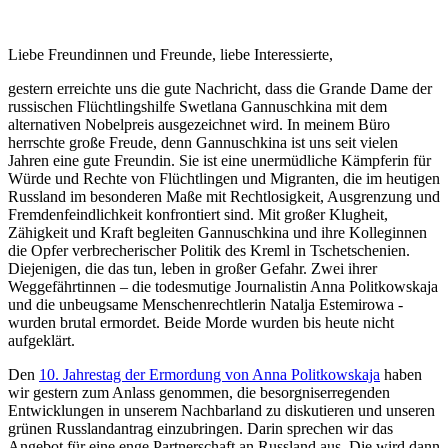
Liebe Freundinnen und Freunde, liebe Interessierte,
gestern erreichte uns die gute Nachricht, dass die Grande Dame der
russischen Flüchtlingshilfe Swetlana Gannuschkina mit dem
alternativen Nobelpreis ausgezeichnet wird. In meinem Büro
herrschte große Freude, denn Gannuschkina ist uns seit vielen
Jahren eine gute Freundin. Sie ist eine unermüdliche Kämpferin für
Würde und Rechte von Flüchtlingen und Migranten, die im heutigen
Russland im besonderen Maße mit Rechtlosigkeit, Ausgrenzung und
Fremdenfeindlichkeit konfrontiert sind. Mit großer Klugheit,
Zähigkeit und Kraft begleiten Gannuschkina und ihre Kolleginnen
die Opfer verbrecherischer Politik des Kreml in Tschetschenien.
Diejenigen, die das tun, leben in großer Gefahr. Zwei ihrer
Weggefährtinnen – die todesmutige Journalistin Anna Politkowskaja
und die unbeugsame Menschenrechtlerin Natalja Estemirowa -
wurden brutal ermordet. Beide Morde wurden bis heute nicht
aufgeklärt.
Den
10. Jahrestag der Ermordung von Anna Politkowskaja
haben
wir gestern zum Anlass genommen, die besorgniserregenden
Entwicklungen in unserem Nachbarland zu diskutieren und unseren
grünen Russlandantrag einzubringen. Darin sprechen wir das
Angebot für eine enge Partnerschaft an Russland aus. Die wird dann