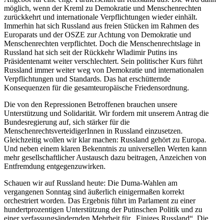
möglich, wenn der Kreml zu Demokratie und Menschenrechten
zurückkehrt und internationale Verpflichtungen wieder einhält.
Immerhin hat sich Russland aus freien Stücken im Rahmen des
Europarats und der OSZE zur Achtung von Demokratie und
Menschenrechten verpflichtet. Doch die Menschenrechtslage in
Russland hat sich seit der Rückkehr Wladimir Putins ins
Präsidentenamt weiter verschlechtert. Sein politischer Kurs führt
Russland immer weiter weg von Demokratie und internationalen
Verpflichtungen und Standards. Das hat erschütternde
Konsequenzen für die gesamteuropäische Friedensordnung.
Die von den Repressionen Betroffenen brauchen unsere
Unterstützung und Solidarität. Wir fordern mit unserem Antrag die
Bundesregierung auf, sich stärker für die
MenschenrechtsverteidigerInnen in Russland einzusetzen.
Gleichzeitig wollen wir klar machen: Russland gehört zu Europa.
Und neben einem klaren Bekenntnis zu universellen Werten kann
mehr gesellschaftlicher Austausch dazu beitragen, Anzeichen von
Entfremdung entgegenzuwirken.
Schauen wir auf Russland heute: Die Duma-Wahlen am
vergangenen Sonntag sind äußerlich einigermaßen korrekt
orchestriert worden. Das Ergebnis führt im Parlament zu einer
hundertprozentigen Unterstützung der Putinschen Politik und zu
einer verfassungsändernden Mehrheit für „Einiges Russland“. Die