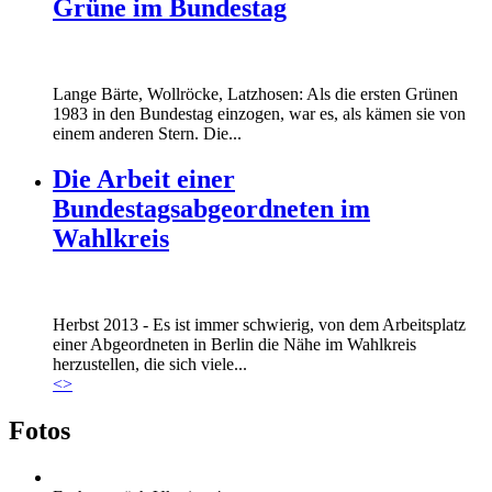
Grüne im Bundestag
Lange Bärte, Wollröcke, Latzhosen: Als die ersten Grünen
1983 in den Bundestag einzogen, war es, als kämen sie von
einem anderen Stern. Die...
Die Arbeit einer
Bundestagsabgeordneten im
Wahlkreis
Marie_und_Wahlkreis.jpg
Herbst 2013 - Es ist immer schwierig, von dem Arbeitsplatz
Marie_und_Wahlkreis.jpg
einer Abgeordneten in Berlin die Nähe im Wahlkreis
herzustellen, die sich viele...
<
>
Fotos