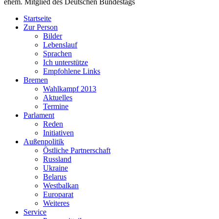
ehem. Mitglied des Deutschen Bundestags
Startseite
Zur Person
Bilder
Lebenslauf
Sprachen
Ich unterstütze
Empfohlene Links
Bremen
Wahlkampf 2013
Aktuelles
Termine
Parlament
Reden
Initiativen
Außenpolitik
Östliche Partnerschaft
Russland
Ukraine
Belarus
Westbalkan
Europarat
Weiteres
Service