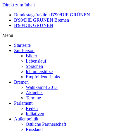
Direkt zum Inhalt
Bundestagsfraktion B'90/DIE GRÜNEN
B'90/DIE GRÜNEN Bremen
B'90/DIE GRÜNEN
Menü
Startseite
Zur Person
Bilder
Lebenslauf
Sprachen
Ich unterstütze
Empfohlene Links
Bremen
Wahlkampf 2013
Aktuelles
Termine
Parlament
Reden
Initiativen
Außenpolitik
Östliche Partnerschaft
Russland