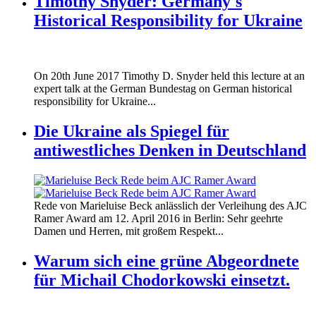
Timothy Snyder: Germany's
Historical Responsibility for Ukraine
170620_fg_ukraine_timothy_snyder.jp
On 20th June 2017 Timothy D. Snyder held this lecture at an
170620_fg_ukraine_timothy_snyder.jp
expert talk at the German Bundestag on German historical
responsibility for Ukraine...
Die Ukraine als Spiegel für
antiwestliches Denken in Deutschland
160412_ramer_award.jpg
Rede von Marieluise Beck anlässlich der Verleihung des AJC
160412_ramer_award.jpg
Ramer Award am 12. April 2016 in Berlin: Sehr geehrte
Damen und Herren, mit großem Respekt...
Warum sich eine grüne Abgeordnete
für Michail Chodorkowski einsetzt.