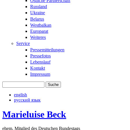
Östliche Partnerschaft
Russland
Ukraine
Belarus
Westbalkan
Europarat
Weiteres
Service
Pressemitteilungen
Pressefotos
Lebenslauf
Kontakt
Impressum
Suche
Suchformular
english
русский язык
Marieluise Beck
ehem. Mitglied des Deutschen Bundestags