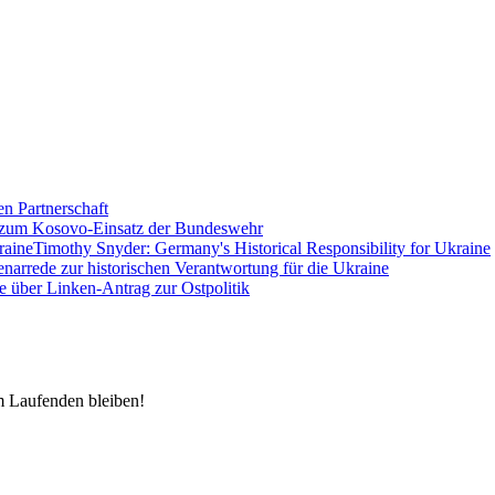
en Partnerschaft
 zum Kosovo-Einsatz der Bundeswehr
Timothy Snyder: Germany's Historical Responsibility for Ukraine
enarrede zur historischen Verantwortung für die Ukraine
e über Linken-Antrag zur Ostpolitik
m Laufenden bleiben!