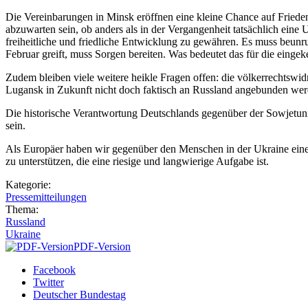
Die Vereinbarungen in Minsk eröffnen eine kleine Chance auf Friede
abzuwarten sein, ob anders als in der Vergangenheit tatsächlich eine U
freiheitliche und friedliche Entwicklung zu gewähren. Es muss beunruh
Februar greift, muss Sorgen bereiten. Was bedeutet das für die eing
Zudem bleiben viele weitere heikle Fragen offen: die völkerrechtswid
Lugansk in Zukunft nicht doch faktisch an Russland angebunden werd
Die historische Verantwortung Deutschlands gegenüber der Sowjetuni
sein.
Als Europäer haben wir gegenüber den Menschen in der Ukraine eine 
zu unterstützen, die eine riesige und langwierige Aufgabe ist.
Kategorie:
Pressemitteilungen
Thema:
Russland
Ukraine
PDF-Version
Facebook
Twitter
Deutscher Bundestag