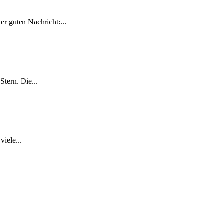
r guten Nachricht:...
tern. Die...
iele...