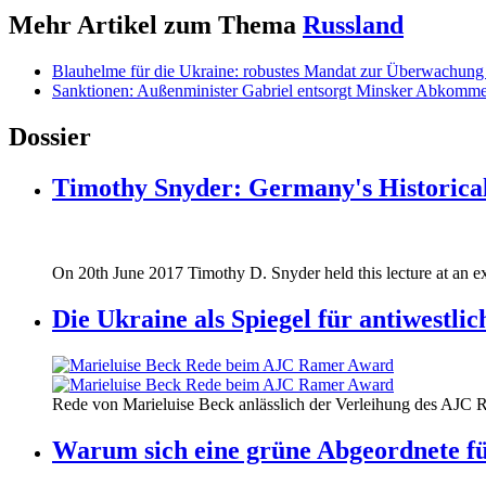
Mehr Artikel zum Thema
Russland
Blauhelme für die Ukraine: robustes Mandat zur Überwachung 
Sanktionen: Außenminister Gabriel entsorgt Minsker Abkomm
Dossier
Timothy Snyder: Germany's Historical
170620_fg_ukraine_timothy_snyder.jp
On 20th June 2017 Timothy D. Snyder held this lecture at an ex
170620_fg_ukraine_timothy_snyder.jp
Die Ukraine als Spiegel für antiwestli
160412_ramer_award.jpg
Rede von Marieluise Beck anlässlich der Verleihung des AJC 
160412_ramer_award.jpg
Warum sich eine grüne Abgeordnete fü