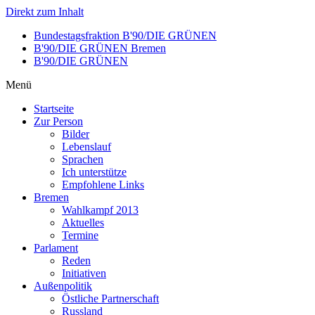
Direkt zum Inhalt
Bundestagsfraktion B'90/DIE GRÜNEN
B'90/DIE GRÜNEN Bremen
B'90/DIE GRÜNEN
Menü
Startseite
Zur Person
Bilder
Lebenslauf
Sprachen
Ich unterstütze
Empfohlene Links
Bremen
Wahlkampf 2013
Aktuelles
Termine
Parlament
Reden
Initiativen
Außenpolitik
Östliche Partnerschaft
Russland