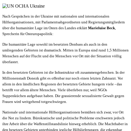
Nach Gesprächen in der Ukraine mit nationalen und internationalen
Hilfsorganisationen, mit Parlamentsabgeordneten und Regierungsmitgliedern
über die humanitäre Lage im Osten des Landes erklärt
Marieluise Beck
,
Sprecherin für Osteuropapolitik:
Die humanitäre Lage sowohl im besetzten Donbass als auch in den
umliegenden Gebieten ist dramatisch. Mitten in Europa sind rund 1,5 Millionen
Menschen auf der Flucht und die Menschen vor Ort mit der Situation völlig
überlastet.
In den besetzten Gebieten ist die Infrastruktur oft zusammengebrochen. In der
Millionenstadt Donezk gibt es offenbar nur noch einen letzten Zahnarzt. Vor
allem in den ländlichen Regionen der besetzten Gebiete hungern viele - das
betrifft vor allem ältere Menschen. Viele überleben nur, weil NGOs
Suppenküchen aufgebaut haben. Die grassierende sexualisierte Gewalt gegen
Frauen wird weitgehend totgeschwiegen.
Nationale und internationale Hilfsorganisationen bemühen sich zwar, vor Ort
die Not zu lindern. Bürokratische und politische Probleme erschweren jedoch
ihre Arbeit über die Waffenstillstandslinie hinweg erheblich. Die Machthaber in
den besetzen Gebieten unterbinden jegliche Hilfslieferungen, die erkennbar