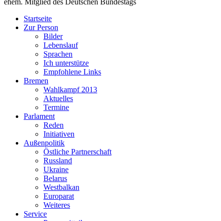
ehem. Mitglied des Deutschen Bundestags
Startseite
Zur Person
Bilder
Lebenslauf
Sprachen
Ich unterstütze
Empfohlene Links
Bremen
Wahlkampf 2013
Aktuelles
Termine
Parlament
Reden
Initiativen
Außenpolitik
Östliche Partnerschaft
Russland
Ukraine
Belarus
Westbalkan
Europarat
Weiteres
Service