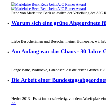
160412_ramer_award.jpg
Rede von Marieluise Beck anlässlich der Verleihung des AJC 
160412_ramer_award.jpg
Warum sich eine grüne Abgeordnete fü
Liebe Besucherinnen und Besucher meiner Homepage, wir haben
Am Anfang war das Chaos - 30 Jahre 
Lange Bärte, Wollröcke, Latzhosen: Als die ersten Grünen 1983
Die Arbeit einer Bundestagsabgeordne
Marie_und_Wahlkreis.jpg
Herbst 2013 - Es ist immer schwierig, von dem Arbeitsplatz eine
Marie_und_Wahlkreis.jpg
<
>