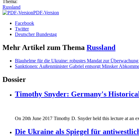
Thema:
Russland
PDF-Version
Facebook
Twitter
Deutscher Bundestag
Mehr Artikel zum Thema
Russland
Blauhelme für die Ukraine: robustes Mandat zur Überwachung 
Sanktionen: Außenminister Gabriel entsorgt Minsker Abkomm
Dossier
Timothy Snyder: Germany's Historical
170620_fg_ukraine_timothy_snyder.jp
On 20th June 2017 Timothy D. Snyder held this lecture at an ex
170620_fg_ukraine_timothy_snyder.jp
Die Ukraine als Spiegel für antiwestli