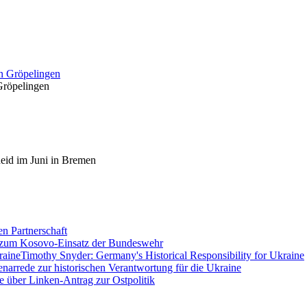
Gröpelingen
eid im Juni in Bremen
en Partnerschaft
 zum Kosovo-Einsatz der Bundeswehr
Timothy Snyder: Germany's Historical Responsibility for Ukraine
enarrede zur historischen Verantwortung für die Ukraine
e über Linken-Antrag zur Ostpolitik