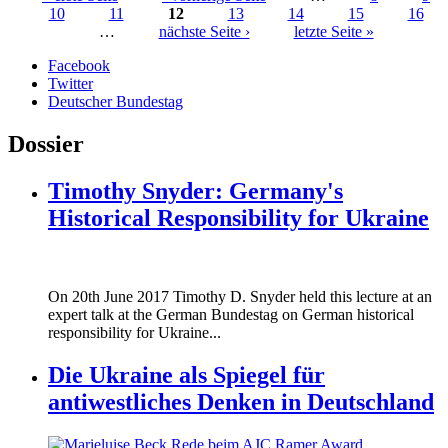
10
11
12
13
14
15
16
Seiten
…
nächste Seite ›
letzte Seite »
Facebook
Twitter
Deutscher Bundestag
Dossier
Timothy Snyder: Germany's
Historical Responsibility for Ukraine
170620_fg_ukraine_timothy_snyder.jp
On 20th June 2017 Timothy D. Snyder held this lecture at an
170620_fg_ukraine_timothy_snyder.jp
expert talk at the German Bundestag on German historical
responsibility for Ukraine...
Die Ukraine als Spiegel für
antiwestliches Denken in Deutschland