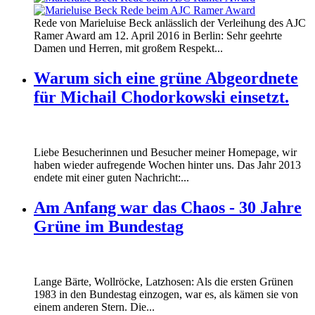
160412_ramer_award.jpg
Rede von Marieluise Beck anlässlich der Verleihung des AJC
160412_ramer_award.jpg
Ramer Award am 12. April 2016 in Berlin: Sehr geehrte
Damen und Herren, mit großem Respekt...
Warum sich eine grüne Abgeordnete
für Michail Chodorkowski einsetzt.
Liebe Besucherinnen und Besucher meiner Homepage, wir
haben wieder aufregende Wochen hinter uns. Das Jahr 2013
endete mit einer guten Nachricht:...
Am Anfang war das Chaos - 30 Jahre
Grüne im Bundestag
Lange Bärte, Wollröcke, Latzhosen: Als die ersten Grünen
1983 in den Bundestag einzogen, war es, als kämen sie von
einem anderen Stern. Die...