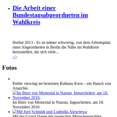
Die Arbeit einer
Bundestagsabgeordneten im
Wahlkreis
Marie_und_Wahlkreis.jpg
Herbst 2013 - Es ist immer schwierig, von dem Arbeitsplatz
Marie_und_Wahlkreis.jpg
einer Abgeordneten in Berlin die Nähe im Wahlkreis
herzustellen, die sich viele...
<
>
Fotos
Public viewing im besetzten Rathaus Kiew - ein Hauch von
Anarchie.
Im Büro von Memorial in Nasran, Inguschetien, am 18.
November 2010.
Mit der Grand Dame der russischen Menschenrechtler,