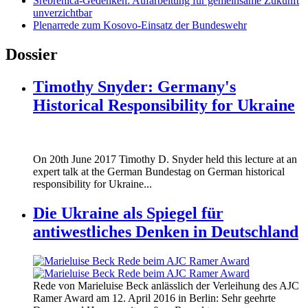
Srebrenica-Gedenken: Aufarbeitung für gemeinsame Zukunft
unverzichtbar
Plenarrede zum Kosovo-Einsatz der Bundeswehr
Dossier
Timothy Snyder: Germany's
Historical Responsibility for Ukraine
170620_fg_ukraine_timothy_snyder.jp
On 20th June 2017 Timothy D. Snyder held this lecture at an
170620_fg_ukraine_timothy_snyder.jp
expert talk at the German Bundestag on German historical
responsibility for Ukraine...
Die Ukraine als Spiegel für
antiwestliches Denken in Deutschland
160412_ramer_award.jpg
Rede von Marieluise Beck anlässlich der Verleihung des AJC
160412_ramer_award.jpg
Ramer Award am 12. April 2016 in Berlin: Sehr geehrte