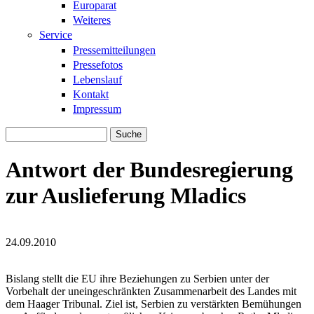
Europarat
Weiteres
Service
Pressemitteilungen
Pressefotos
Lebenslauf
Kontakt
Impressum
Suche
Suchformular
Antwort der Bundesregierung
zur Auslieferung Mladics
24.09.2010
Srebrenica4_02.jpg
Srebrenica4_02.jpg
Bislang stellt die EU ihre Beziehungen zu Serbien unter der
Vorbehalt der uneingeschränkten Zusammenarbeit des Landes mit
dem Haager Tribunal. Ziel ist, Serbien zu verstärkten Bemühungen