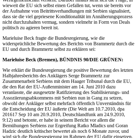
wieweit die EU sich selbst einen Gefallen tut, wenn sie bereits vor
der Aufnahme von Beitrittsverhandlungen mit Serbien signalisiert,
dass sie die viel gepriesene Konditionalität im Annäherungsprozess
nicht durchzuhalten vermag, sondern vielmehr in Form von Deals
politisch zu agieren bereit ist.
Marieluise Beck fragte die Bundesregierung, wie die
widersprüchliche Bewertung des Berichts von Brammertz durch die
EU und durch Brammertz selbst zu erklären sei:
Marieluise Beck (Bremen), BÜNDNIS 90/DIE GRÜNEN:
Wie erklärt die Bundesregierung die positive Bewertung des letzten
Halbjahresberichts des Anklägers Serge Brammertz zur
Zusammenarbeit Serbiens mit dem Haager Tribunal durch die EU,
die den Rat der EU-Außenminister am 14. Juni 2010 dazu
veranlasste, die ausgesetzte Ratifizierung des Stabilisierungs- und
Assoziierungsabkommens mit Serbien nun in Gang zu setzen,
obwohl der Ankläger selbst mehrfach öffentlich Unverständnis für
die Entscheidung der EU äußerte (Die Welt am 10.7.2010, dpa
201617 Sep 10 am 20.9.2010, Deutschlandfunk am 24.9.2010,
9:12) und betonte, er habe in seinem Bericht vor allem die
Bemühungen Serbiens zur Ergreifung Ratko Mladics und Goran
Hadzic deutlich kritischer bewertet als noch 6 Monate zuvor, und
wird sich die Bundesregierung im Rahmen der EU dafür einsetzen,