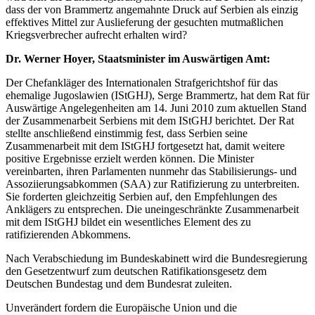
dass der von Brammertz angemahnte Druck auf Serbien als einzig
effektives Mittel zur Auslieferung der gesuchten mutmaßlichen
Kriegsverbrecher aufrecht erhalten wird?
Dr. Werner Hoyer, Staatsminister im Auswärtigen Amt:
Der Chefankläger des Internationalen Strafgerichtshof für das
ehemalige Jugoslawien (IStGHJ), Serge Brammertz, hat dem Rat für
Auswärtige Angelegenheiten am 14. Juni 2010 zum aktuellen Stand
der Zusammenarbeit Serbiens mit dem IStGHJ berichtet. Der Rat
stellte anschließend einstimmig fest, dass Serbien seine
Zusammenarbeit mit dem IStGHJ fortgesetzt hat, damit weitere
positive Ergebnisse erzielt werden können. Die Minister
vereinbarten, ihren Parlamenten nunmehr das Stabilisierungs- und
Assoziierungsabkommen (SAA) zur Ratifizierung zu unterbreiten.
Sie forderten gleichzeitig Serbien auf, den Empfehlungen des
Anklägers zu entsprechen. Die uneingeschränkte Zusammenarbeit
mit dem IStGHJ bildet ein wesentliches Element des zu
ratifizierenden Abkommens.
Nach Verabschiedung im Bundeskabinett wird die Bundesregierung
den Gesetzentwurf zum deutschen Ratifikationsgesetz dem
Deutschen Bundestag und dem Bundesrat zuleiten.
Unverändert fordern die Europäische Union und die