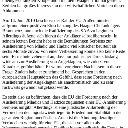
uneingeschränkten Kooperation mit dem Haager Tribunal gestellt.
Serbien hat großes Interesse an den wirtschaftlichen Vorteilen dieser
Abkommen.
Am 14. Juni 2010 beschloss der Rat der EU-Außenminister
aufgrund einer positiven Einschätzung des Haager Chefanklägers
Brammertz, nun auch die Ratifizierung des SAA zu beginnen.
Allerdings äußerte sich hierzu der Ankläger selbst überrascht. In
seinem letzten Bericht habe er die Bemühungen Serbiens zur
Auslieferung von Mladic und Hadzic viel kritischer beurteilt als
sechs Monate zuvor. Von einer Verbesserung könne also keine Rede
sein. Er mahnte vehement an, dass nur politischer Druck bislang
wirksam zur Auslieferung von Angeklagten, wie zuletzt von
Karadzic, geführt hätte. Er warnte vor einem Nachlassen in dieser
Frage. Zudem habe er zunehmend bei Gesprächen in den
europäischen Hauptstädten das Gefühl, dass seine Forderung nach
Auslieferung der Angeklagten als anachronistisch und zu sehr
rückwärts gewandt aufgefasst werde.
Es steht also zu befürchten, dass die EU die Forderung nach der
Auslieferung Mladics und Hadzics zugunsten einer EU-Annäherung
Serbiens aufgibt. Allerdings ist eine juristische Aufarbeitung der
Verbrechen der Jugoslawienkriege für Frieden und Stabilität in der
gesamten Region unerlässlich. Auch ist die Ahndung derartiger
Verbrechen wichtig für eine EU, die sich vor allem als
Wertegemeinschaft versteht. Darüber hinaus stellt sich die Frage, in