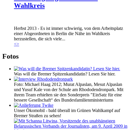
Wahlkreis
Marie_und_Wahlkreis.jpg
Herbst 2013 - Es ist immer schwierig, von dem Arbeitsplatz
Marie_und_Wahlkreis.jpg
einer Abgeordneten in Berlin die Nähe im Wahlkreis
herzustellen, die sich viele...
<
>
Fotos
Was will die Bremer Spitzenkandidatin? Lesen Sie hier.
Foto: Michael Haag 2012; Murat Alpaslan, Mesut Alpaslan
und Yusuf Kale von der Schule am Rhododendronpark. Mit
ihrem Team erhielten sie den Sonderpreis "EinSatz für eine
bessere Gesellschaft“ des Bundesfamilienministeriums
Unser Ökomobil - bald überall im Grünen Wahlkampf auf
Bremer Straßen zu sehen!