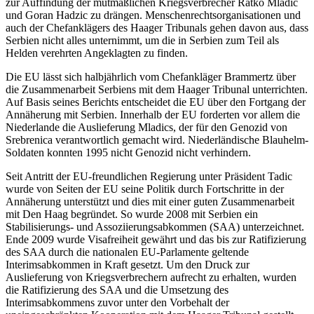
zur Auffindung der mutmaßlichen Kriegsverbrecher Ratko Mladic
und Goran Hadzic zu drängen. Menschenrechtsorganisationen und
auch der Chefanklägers des Haager Tribunals gehen davon aus, dass
Serbien nicht alles unternimmt, um die in Serbien zum Teil als
Helden verehrten Angeklagten zu finden.
Die EU lässt sich halbjährlich vom Chefankläger Brammertz über
die Zusammenarbeit Serbiens mit dem Haager Tribunal unterrichten.
Auf Basis seines Berichts entscheidet die EU über den Fortgang der
Annäherung mit Serbien. Innerhalb der EU forderten vor allem die
Niederlande die Auslieferung Mladics, der für den Genozid von
Srebrenica verantwortlich gemacht wird. Niederländische Blauhelm-
Soldaten konnten 1995 nicht Genozid nicht verhindern.
Seit Antritt der EU-freundlichen Regierung unter Präsident Tadic
wurde von Seiten der EU seine Politik durch Fortschritte in der
Annäherung unterstützt und dies mit einer guten Zusammenarbeit
mit Den Haag begründet. So wurde 2008 mit Serbien ein
Stabilisierungs- und Assoziierungsabkommen (SAA) unterzeichnet.
Ende 2009 wurde Visafreiheit gewährt und das bis zur Ratifizierung
des SAA durch die nationalen EU-Parlamente geltende
Interimsabkommen in Kraft gesetzt. Um den Druck zur
Auslieferung von Kriegsverbrechern aufrecht zu erhalten, wurden
die Ratifizierung des SAA und die Umsetzung des
Interimsabkommens zuvor unter den Vorbehalt der