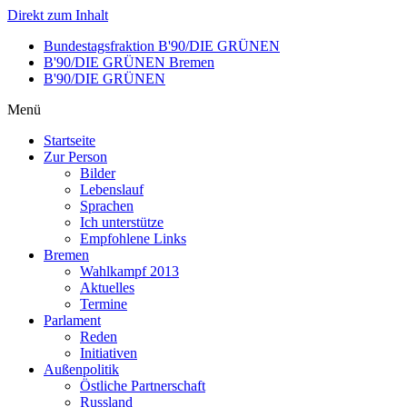
Direkt zum Inhalt
Bundestagsfraktion B'90/DIE GRÜNEN
B'90/DIE GRÜNEN Bremen
B'90/DIE GRÜNEN
Menü
Startseite
Zur Person
Bilder
Lebenslauf
Sprachen
Ich unterstütze
Empfohlene Links
Bremen
Wahlkampf 2013
Aktuelles
Termine
Parlament
Reden
Initiativen
Außenpolitik
Östliche Partnerschaft
Russland