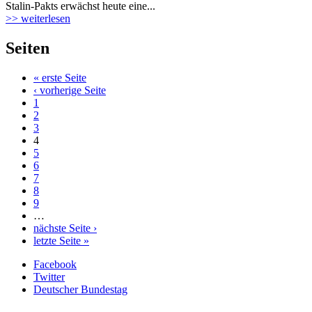
Stalin-Pakts erwächst heute eine...
>> weiterlesen
Seiten
« erste Seite
‹ vorherige Seite
1
2
3
4
5
6
7
8
9
…
nächste Seite ›
letzte Seite »
Facebook
Twitter
Deutscher Bundestag