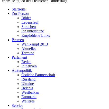
ehem. Mitglied des Deutschen Bundestags
Startseite
Zur Person
Bilder
Lebenslauf
Sprachen
Ich unterstütze
Empfohlene Links
Bremen
Wahlkampf 2013
Aktuelles
Termine
Parlament
Reden
Initiativen
Außenpolitik
Östliche Partnerschaft
Russland
Ukraine
Belarus
Westbalkan
Europarat
Weiteres
Service