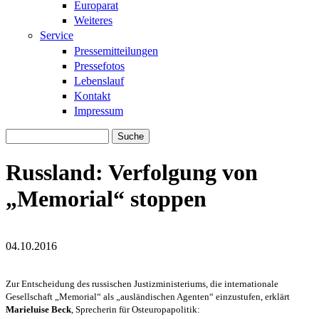
Europarat
Weiteres
Service
Pressemitteilungen
Pressefotos
Lebenslauf
Kontakt
Impressum
Suche
Suchformular
Russland: Verfolgung von
„Memorial“ stoppen
04.10.2016
memorial_logo.jpg
memorial_logo.jpg
Zur Entscheidung des russischen Justizministeriums, die internationale
Gesellschaft „Memorial“ als „ausländischen Agenten“ einzustufen, erklärt
Marieluise Beck
, Sprecherin für Osteuropapolitik: