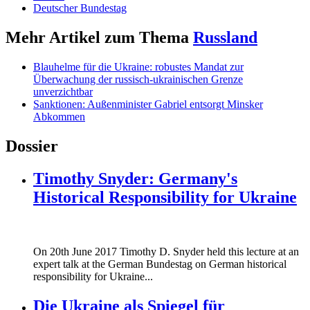
Deutscher Bundestag
Mehr Artikel zum Thema
Russland
Blauhelme für die Ukraine: robustes Mandat zur
Überwachung der russisch-ukrainischen Grenze
unverzichtbar
Sanktionen: Außenminister Gabriel entsorgt Minsker
Abkommen
Dossier
Timothy Snyder: Germany's
Historical Responsibility for Ukraine
170620_fg_ukraine_timothy_snyder.jp
On 20th June 2017 Timothy D. Snyder held this lecture at an
170620_fg_ukraine_timothy_snyder.jp
expert talk at the German Bundestag on German historical
responsibility for Ukraine...
Die Ukraine als Spiegel für