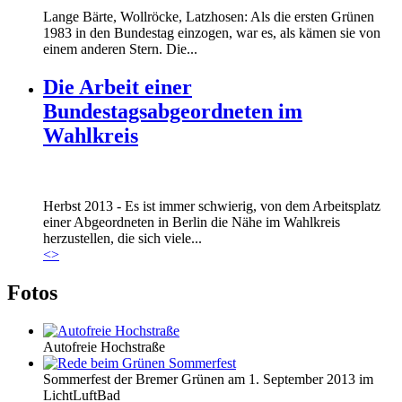
Lange Bärte, Wollröcke, Latzhosen: Als die ersten Grünen
1983 in den Bundestag einzogen, war es, als kämen sie von
einem anderen Stern. Die...
Die Arbeit einer
Bundestagsabgeordneten im
Wahlkreis
Marie_und_Wahlkreis.jpg
Herbst 2013 - Es ist immer schwierig, von dem Arbeitsplatz
Marie_und_Wahlkreis.jpg
einer Abgeordneten in Berlin die Nähe im Wahlkreis
herzustellen, die sich viele...
<
>
Fotos
Autofreie Hochstraße
Sommerfest der Bremer Grünen am 1. September 2013 im
LichtLuftBad