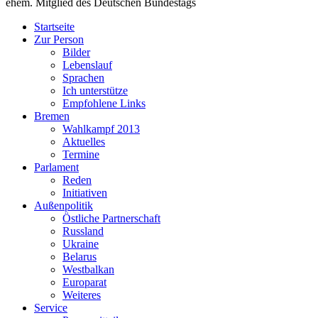
ehem. Mitglied des Deutschen Bundestags
Startseite
Zur Person
Bilder
Lebenslauf
Sprachen
Ich unterstütze
Empfohlene Links
Bremen
Wahlkampf 2013
Aktuelles
Termine
Parlament
Reden
Initiativen
Außenpolitik
Östliche Partnerschaft
Russland
Ukraine
Belarus
Westbalkan
Europarat
Weiteres
Service