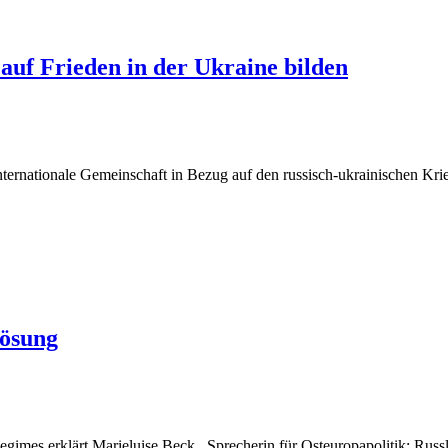
auf Frieden in der Ukraine bilden
nternationale Gemeinschaft in Bezug auf den russisch-ukrainischen Krieg
Lösung
imes erklärt Marieluise Beck , Sprecherin für Osteuropapolitik: Russla