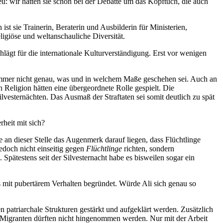
: wir hatten sie schon bei der Debatte um das Kopftuch, die auch
 ist sie Trainerin, Beraterin und Ausbilderin für Ministerien,
ligiöse und weltanschauliche Diversität.
schlägt für die internationale Kulturverständigung. Erst vor wenigen
h immer nicht genau, was und in welchem Maße geschehen sei. Auch an
 Religion hätten eine übergeordnete Rolle gespielt. Die
lvesternächten. Das Ausmaß der Straftaten sei somit deutlich zu spät
heit mit sich?
 an dieser Stelle das Augenmerk darauf liegen, dass Flüchtlinge
edoch nicht einseitig gegen
Flüchtlinge
richten, sondern
Spätestens seit der Silvesternacht habe es bisweilen sogar ein
s mit pubertärem Verhalten begründet. Würde Ali sich genau so
patriarchale Strukturen gestärkt und aufgeklärt werden. Zusätzlich
d Migranten dürften nicht hingenommen werden. Nur mit der Arbeit