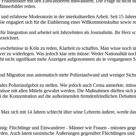
rauenbilder mit den Einwanderern mitwandern. Die Frage ist nicht neu
Männerbilder reden.
n und erfahrene Moderatorin in der interkulturellen Arbeit. Seit 15 Jahren
e engagiert sich für die Etablierung einer Willkommenskultur sowie re
für Integration und arbeitet seit Jahrzehnten als Journalistin. Ihr Herz 
ezeichnet.
ie Geschehnisse in Köln zu reden, Klarheit zu schaffen. Man wisse noc
er zu widerlegen. Was jedoch klar sein müsse: Weder Nationalität noch
acht nicht signifikant mehr Anzeigen aufgenommen als in vergangenen Si
und Migration nun automatisch mehr Polizeiaufwand und weniger Sicher
des Polizeiaufgebot zu stellen. Wie jedoch auch Cerna anmerkte, müsse
müsse mit allen Mitteln gewahrt werden. Die Maßnahmen dürften sich j
i die Konzentration auf die aufkeimenden fremdenfeindlichen Debatten. 
 Max sich mit 14 Jahren schlecht über seine Lehrerin äußere, werde da
ig: Flüchtlinge und Einwanderer - Männer wie Frauen - müssten gegen 
erden. Auch latent rassistische Äußerungen gegenüber Flüchtlingen un