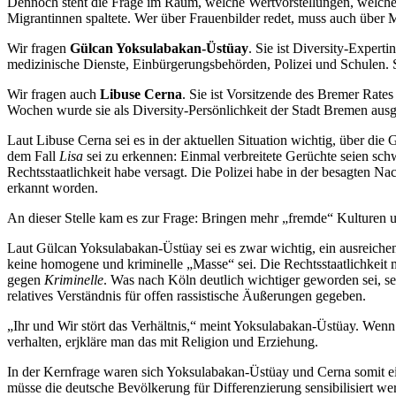
Dennoch steht die Frage im Raum, welche Wertvorstellungen, welche F
Migrantinnen spaltete. Wer über Frauenbilder redet, muss auch über 
Wir fragen
Gülcan Yoksulabakan-Üstüay
. Sie ist Diversity-Experti
medizinische Dienste, Einbürgerungsbehörden, Polizei und Schulen. Si
Wir fragen auch
Libuse Cerna
. Sie ist Vorsitzende des Bremer Rates 
Wochen wurde sie als Diversity-Persönlichkeit der Stadt Bremen ausg
Laut Libuse Cerna sei es in der aktuellen Situation wichtig, über d
dem Fall
Lisa
sei zu erkennen: Einmal verbreitete Gerüchte seien schw
Rechtsstaatlichkeit habe versagt. Die Polizei habe in der besagten N
erkannt worden.
An dieser Stelle kam es zur Frage: Bringen mehr „fremde“ Kulturen 
Laut Gülcan Yoksulabakan-Üstüay sei es zwar wichtig, ein ausreichen
keine homogene und kriminelle „Masse“ sei. Die Rechtsstaatlichkeit 
gegen
Kriminelle
. Was nach Köln deutlich wichtiger geworden sei, se
relatives Verständnis für offen rassistische Äußerungen gegeben.
„Ihr und Wir stört das Verhältnis,“ meint Yoksulabakan-Üstüay. Wenn
verhalten, erjkläre man das mit Religion und Erziehung.
In der Kernfrage waren sich Yoksulabakan-Üstüay und Cerna somit ein
müsse die deutsche Bevölkerung für Differenzierung sensibilisiert w