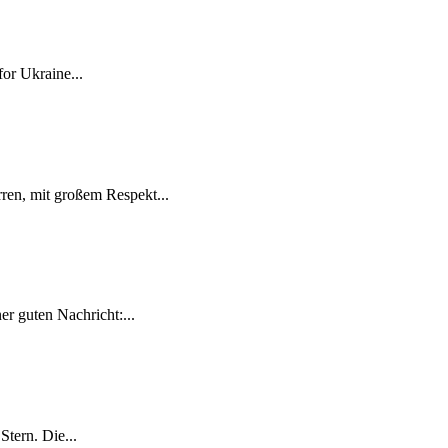
for Ukraine...
ren, mit großem Respekt...
r guten Nachricht:...
tern. Die...