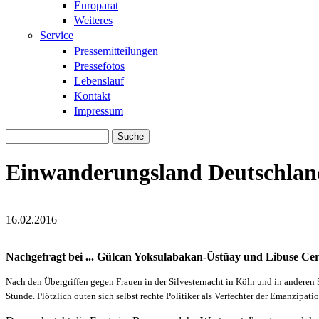
Europarat
Weiteres
Service
Pressemitteilungen
Pressefotos
Lebenslauf
Kontakt
Impressum
Suche
Suchformular
Einwanderungsland Deutschland
16.02.2016
fullsizerender.jpg
fullsizerender.jpg
Nachgefragt bei ... Gülcan Yoksulabakan-Üstüay und Libuse Ce
Nach den Übergriffen gegen Frauen in der Silvesternacht in Köln und in anderen S
Stunde. Plötzlich outen sich selbst rechte Politiker als Verfechter der Emanzipatio