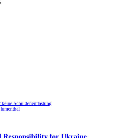
n.
r keine Schuldenentlastung
Blumenthal
 Responsibility for Ukraine