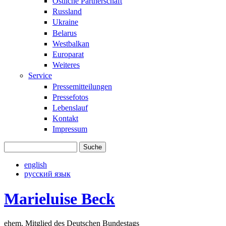
Östliche Partnerschaft
Russland
Ukraine
Belarus
Westbalkan
Europarat
Weiteres
Service
Pressemitteilungen
Pressefotos
Lebenslauf
Kontakt
Impressum
Suche
Suchformular
english
русский язык
Marieluise Beck
ehem. Mitglied des Deutschen Bundestags