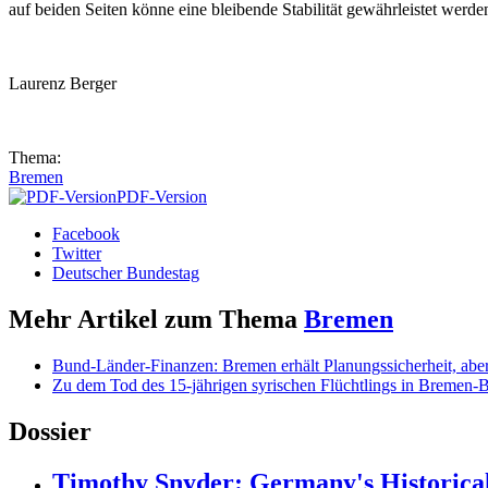
auf beiden Seiten könne eine bleibende Stabilität gewährleistet werde
Laurenz Berger
Thema:
Bremen
PDF-Version
Facebook
Twitter
Deutscher Bundestag
Mehr Artikel zum Thema
Bremen
Bund-Länder-Finanzen: Bremen erhält Planungssicherheit, abe
Zu dem Tod des 15-jährigen syrischen Flüchtlings in Bremen-
Dossier
Timothy Snyder: Germany's Historical