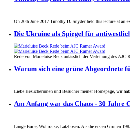
170620_fg_ukraine_timothy_snyder.jp
On 20th June 2017 Timothy D. Snyder held this lecture at an ex
170620_fg_ukraine_timothy_snyder.jp
Die Ukraine als Spiegel für antiwestli
160412_ramer_award.jpg
Rede von Marieluise Beck anlässlich der Verleihung des AJC 
160412_ramer_award.jpg
Warum sich eine grüne Abgeordnete fü
Liebe Besucherinnen und Besucher meiner Homepage, wir haben
Am Anfang war das Chaos - 30 Jahre 
Lange Bärte, Wollröcke, Latzhosen: Als die ersten Grünen 1983