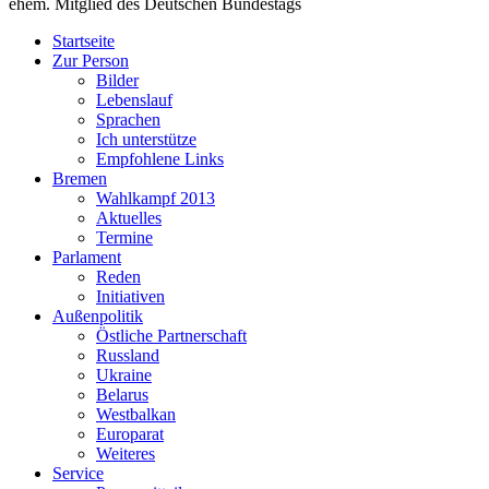
ehem. Mitglied des Deutschen Bundestags
Startseite
Zur Person
Bilder
Lebenslauf
Sprachen
Ich unterstütze
Empfohlene Links
Bremen
Wahlkampf 2013
Aktuelles
Termine
Parlament
Reden
Initiativen
Außenpolitik
Östliche Partnerschaft
Russland
Ukraine
Belarus
Westbalkan
Europarat
Weiteres
Service