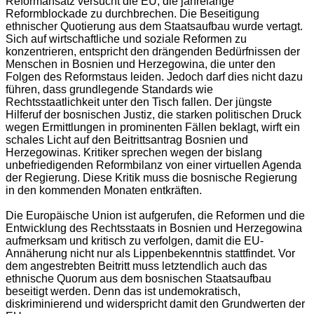
Reformansatz versucht die EU, die jahrelange
Reformblockade zu durchbrechen. Die Beseitigung
ethnischer Quotierung aus dem Staatsaufbau wurde vertagt.
Sich auf wirtschaftliche und soziale Reformen zu
konzentrieren, entspricht den drängenden Bedürfnissen der
Menschen in Bosnien und Herzegowina, die unter den
Folgen des Reformstaus leiden. Jedoch darf dies nicht dazu
führen, dass grundlegende Standards wie
Rechtsstaatlichkeit unter den Tisch fallen. Der jüngste
Hilferuf der bosnischen Justiz, die starken politischen Druck
wegen Ermittlungen in prominenten Fällen beklagt, wirft ein
schales Licht auf den Beitrittsantrag Bosnien und
Herzegowinas. Kritiker sprechen wegen der bislang
unbefriedigenden Reformbilanz von einer virtuellen Agenda
der Regierung. Diese Kritik muss die bosnische Regierung
in den kommenden Monaten entkräften.
Die Europäische Union ist aufgerufen, die Reformen und die
Entwicklung des Rechtsstaats in Bosnien und Herzegowina
aufmerksam und kritisch zu verfolgen, damit die EU-
Annäherung nicht nur als Lippenbekenntnis stattfindet. Vor
dem angestrebten Beitritt muss letztendlich auch das
ethnische Quorum aus dem bosnischen Staatsaufbau
beseitigt werden. Denn das ist undemokratisch,
diskriminierend und widerspricht damit den Grundwerten der