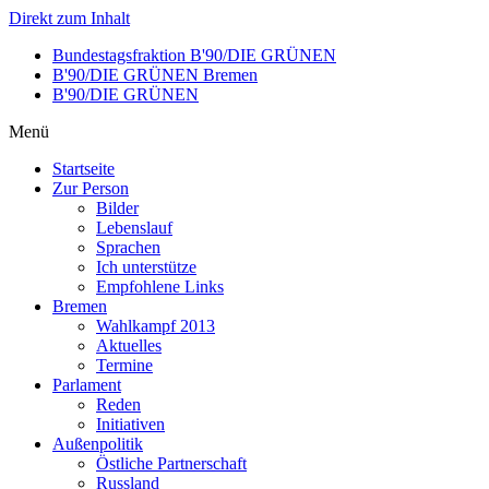
Direkt zum Inhalt
Bundestagsfraktion B'90/DIE GRÜNEN
B'90/DIE GRÜNEN Bremen
B'90/DIE GRÜNEN
Menü
Startseite
Zur Person
Bilder
Lebenslauf
Sprachen
Ich unterstütze
Empfohlene Links
Bremen
Wahlkampf 2013
Aktuelles
Termine
Parlament
Reden
Initiativen
Außenpolitik
Östliche Partnerschaft
Russland