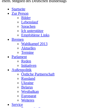
ehem. Mitglied des Deutschen Bundestags
Startseite
Zur Person
Bilder
Lebenslauf
Sprachen
Ich unterstütze
Empfohlene Links
Bremen
Wahlkampf 2013
Aktuelles
Termine
Parlament
Reden
Initiativen
Außenpolitik
Östliche Partnerschaft
Russland
Ukraine
Belarus
Westbalkan
Europarat
Weiteres
Service