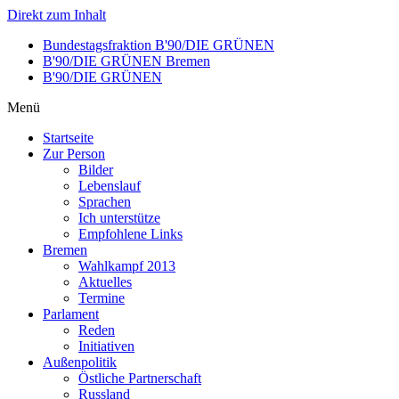
Direkt zum Inhalt
Bundestagsfraktion B'90/DIE GRÜNEN
B'90/DIE GRÜNEN Bremen
B'90/DIE GRÜNEN
Menü
Startseite
Zur Person
Bilder
Lebenslauf
Sprachen
Ich unterstütze
Empfohlene Links
Bremen
Wahlkampf 2013
Aktuelles
Termine
Parlament
Reden
Initiativen
Außenpolitik
Östliche Partnerschaft
Russland