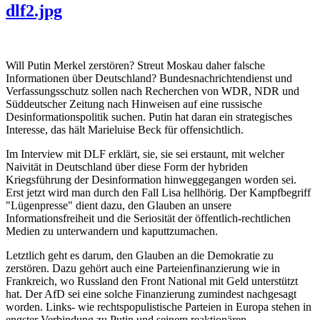
dlf2.jpg
Will Putin Merkel zerstören? Streut Moskau daher falsche
Informationen über Deutschland? Bundesnachrichtendienst und
Verfassungsschutz sollen nach Recherchen von WDR, NDR und
Süddeutscher Zeitung nach Hinweisen auf eine russische
Desinformationspolitik suchen. Putin hat daran ein strategisches
Interesse, das hält Marieluise Beck für offensichtlich.
Im Interview mit DLF erklärt, sie, sie sei erstaunt, mit welcher
Naivität in Deutschland über diese Form der hybriden
Kriegsführung der Desinformation hinweggegangen worden sei.
Erst jetzt wird man durch den Fall Lisa hellhörig. Der Kampfbegriff
"Lügenpresse" dient dazu, den Glauben an unsere
Informationsfreiheit und die Seriosität der öffentlich-rechtlichen
Medien zu unterwandern und kaputtzumachen.
Letztlich geht es darum, den Glauben an die Demokratie zu
zerstören. Dazu gehört auch eine Parteienfinanzierung wie in
Frankreich, wo Russland den Front National mit Geld unterstützt
hat. Der AfD sei eine solche Finanzierung zumindest nachgesagt
worden. Links- wie rechtspopulistische Parteien in Europa stehen in
engster Verbindung zu Putin und seinem reaktionären