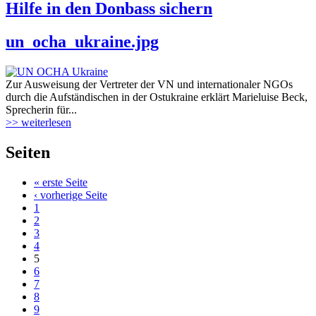
Hilfe in den Donbass sichern
un_ocha_ukraine.jpg
Zur Ausweisung der Vertreter der VN und internationaler NGOs
durch die Aufständischen in der Ostukraine erklärt Marieluise Beck,
Sprecherin für...
>> weiterlesen
Seiten
« erste Seite
‹ vorherige Seite
1
2
3
4
5
6
7
8
9