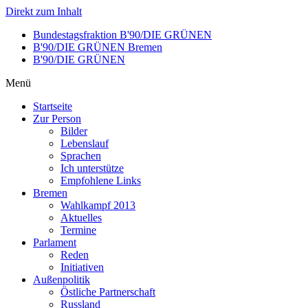
Direkt zum Inhalt
Bundestagsfraktion B'90/DIE GRÜNEN
B'90/DIE GRÜNEN Bremen
B'90/DIE GRÜNEN
Menü
Startseite
Zur Person
Bilder
Lebenslauf
Sprachen
Ich unterstütze
Empfohlene Links
Bremen
Wahlkampf 2013
Aktuelles
Termine
Parlament
Reden
Initiativen
Außenpolitik
Östliche Partnerschaft
Russland