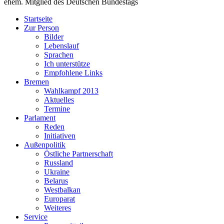
ehem. Mitglied des Deutschen Bundestags
Startseite
Zur Person
Bilder
Lebenslauf
Sprachen
Ich unterstütze
Empfohlene Links
Bremen
Wahlkampf 2013
Aktuelles
Termine
Parlament
Reden
Initiativen
Außenpolitik
Östliche Partnerschaft
Russland
Ukraine
Belarus
Westbalkan
Europarat
Weiteres
Service