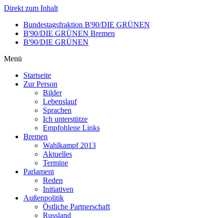
Direkt zum Inhalt
Bundestagsfraktion B'90/DIE GRÜNEN
B'90/DIE GRÜNEN Bremen
B'90/DIE GRÜNEN
Menü
Startseite
Zur Person
Bilder
Lebenslauf
Sprachen
Ich unterstütze
Empfohlene Links
Bremen
Wahlkampf 2013
Aktuelles
Termine
Parlament
Reden
Initiativen
Außenpolitik
Östliche Partnerschaft
Russland