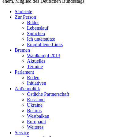
ehem. Mitglied des Deutschen Bundestags
Startseite
Zur Person
Bilder
Lebenslauf
Sprachen
Ich unterstütze
Empfohlene Links
Bremen
Wahlkampf 2013
Aktuelles
Termine
Parlament
Reden
Initiativen
Außenpolitik
Östliche Partnerschaft
Russland
Ukraine
Belarus
Westbalkan
Europarat
Weiteres
Service