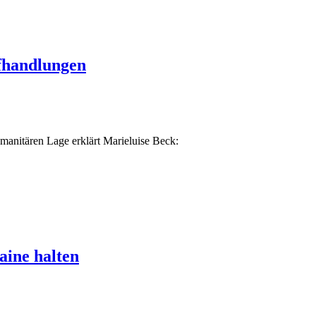
pfhandlungen
umanitären Lage erklärt Marieluise Beck:
ine halten