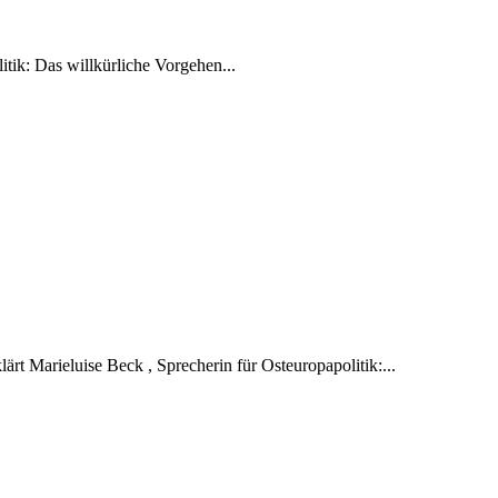
tik: Das willkürliche Vorgehen...
ärt Marieluise Beck , Sprecherin für Osteuropapolitik:...