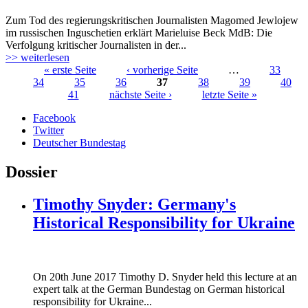
Zum Tod des regierungskritischen Journalisten Magomed Jewlojew
im russischen Inguschetien erklärt Marieluise Beck MdB: Die
Verfolgung kritischer Journalisten in der...
>> weiterlesen
« erste Seite
‹ vorherige Seite
…
33
34
35
36
37
38
39
40
Seiten
41
nächste Seite ›
letzte Seite »
Facebook
Twitter
Deutscher Bundestag
Dossier
Timothy Snyder: Germany's
Historical Responsibility for Ukraine
170620_fg_ukraine_timothy_snyder.jp
On 20th June 2017 Timothy D. Snyder held this lecture at an
170620_fg_ukraine_timothy_snyder.jp
expert talk at the German Bundestag on German historical
responsibility for Ukraine...