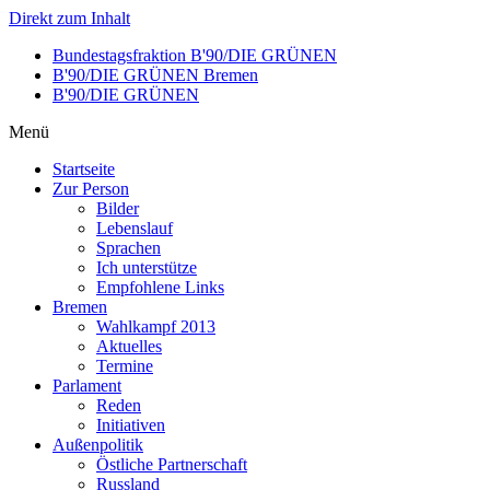
Direkt zum Inhalt
Bundestagsfraktion B'90/DIE GRÜNEN
B'90/DIE GRÜNEN Bremen
B'90/DIE GRÜNEN
Menü
Startseite
Zur Person
Bilder
Lebenslauf
Sprachen
Ich unterstütze
Empfohlene Links
Bremen
Wahlkampf 2013
Aktuelles
Termine
Parlament
Reden
Initiativen
Außenpolitik
Östliche Partnerschaft
Russland