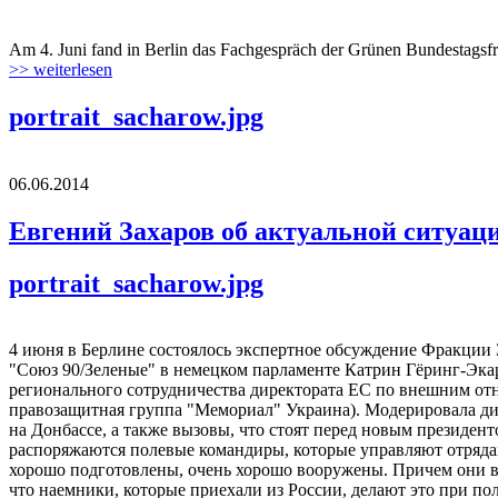
Am 4. Juni fand in Berlin das Fachgespräch der Grünen Bundestagsfrak
>> weiterlesen
portrait_sacharow.jpg
06.06.2014
Евгений Захаров об актуальной ситуац
portrait_sacharow.jpg
4 июня в Берлине состоялось экспертное обсуждение Фракции З
"Союз 90/Зеленые" в немецком парламенте Катрин Гёринг-Экар
регионального сотрудничества директората ЕС по внешним от
правозащитная группа "Мемориал" Украина). Модерировала ди
на Донбассе, а также вызовы, что стоят перед новым президен
распоряжаются полевые командиры, которые управляют отрядами
хорошо подготовлены, очень хорошо вооружены. Причем они во
что наемники, которые приехали из России, делают это при по