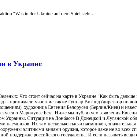
tion "Was in der Ukraine auf dem Spiel steht -...
ии в Украине
еленых: Что стоит сейчас на карте в Украине "Как быть дальше 
дт , принимали участвие также Гуннар Виганд (директор по во
ношениям), художница Евгения Белорусец (Берлин/Киев) и изве
скуссию Марилуизе Бек . Ниже мы публикуем заявления Евгени
том Украины. Ситуация на Донбассе В Донецкой и Луганской обла
 наемников. Их там несколько тысяч наемников, значительная ч
оружены элитными видами оружия, которое даже не во всех спе
лной поддержке российского государства. И если называть вещи