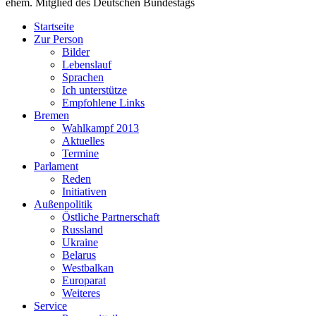
ehem. Mitglied des Deutschen Bundestags
Startseite
Zur Person
Bilder
Lebenslauf
Sprachen
Ich unterstütze
Empfohlene Links
Bremen
Wahlkampf 2013
Aktuelles
Termine
Parlament
Reden
Initiativen
Außenpolitik
Östliche Partnerschaft
Russland
Ukraine
Belarus
Westbalkan
Europarat
Weiteres
Service