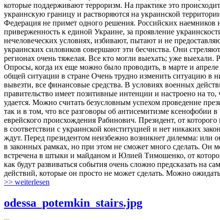
которые поддерживают терроризм. На практике это происходит 
украинскую границу и растворяются на украинской территории.
Федерация не примет одного решения. Российских наемников н
приверженность к единой Украине, за проявление украинскост
нечеловеческих условиях, избивают, пытают и не предоставл
украинских силовиков совершают эти бесчнства. Они стреляют 
регионах очень тяжелая. Все кто могли выехать; уже выехали. 
Опросы, когда их еще можно было проводить, в марте и апреле
общей ситуации в стране Очень трудно изменить ситуацию в н
вывезти, все финансовые средства. В условиях военных дейст
правительство имеет позитивные интенции и настроено на то, ч
удается. Можно считать безусловным успехом проведение през
так и в том, что все разговоры об антисемитизме ксенофобии 
еврейского происхождения Рабинович. Президент, от которого 
в соответствии с украинской конституцией и нет никаких зак
ждут. Перед президентом неизбежно возникнет дилемма: или он
в законных рамках, но при этом не сможет много сделать. Он мо
встречена в штыки и майданом и Юлией Тимошенко, от которой 
как будут развиваться события очень сложно предсказать на са
действий, которые он просто не может сделать. Можно ожидать
>> weiterlesen
odessa_potemkin_stairs.jpg