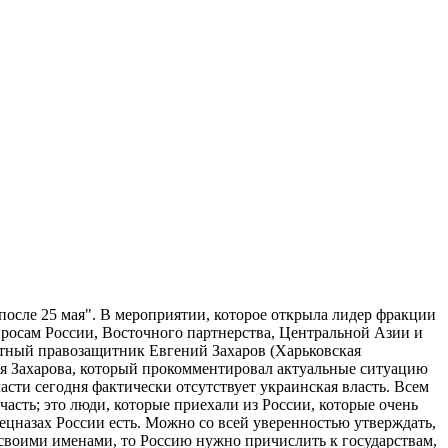
после 25 мая". В мероприятии, которое открыла лидер фракции
просам России, Восточного партнерства, Центральной Азии и
стный правозащитник Евгений Захаров (Харьковская
я Захарова, который прокомментировал актуальные ситуацию
сти сегодня фактически отсутствует украинская власть. Всем
асть; это люди, которые приехали из России, которые очень
цназах России есть. Можно со всей уверенностью утверждать,
 своими именами, то Россию нужно причислить к государствам,