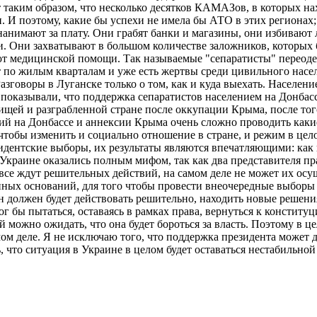
таким образом, что несколько десятков КАМАЗов, в которых нах
 И поэтому, какие бы успехи не имела бы АТО в этих регионах; 
анимают за плату. Они грабят банки и магазины, они избивают 
и. Они захватывают в большом количестве заложников, которых 
яют медицинской помощи. Так называемые "сепаратисты" переоде
по жилым кварталам и уже есть жертвы среди цивильного населе
Разговоры в Луганске только о том, как и куда выехать. Населен
 показывали, что поддержка сепаратистов населением на Донбасс
ищей и разграбленной стране после оккупации Крыма, после то
вий на Донбассе и аннексии Крыма очень сложно проводить каки
тобы изменить и социально отношение в стране, и режим в целом
идентские выборы, их результаты являются впечатляющими: как 
в Украине оказались полным мифом, так как два представителя 
все ждут решительных действий, на самом деле не может их осу
онных оснований, для того чтобы провести внеочередные выборы
 должен будет действовать решительно, находить новые решения
г бы пытаться, оставаясь в рамках права, вернуться к конституц
можно ожидать, что она будет бороться за власть. Поэтому в це
мом деле. Я не исключаю того, что поддержка президента может д
, что ситуация в Украине в целом будет оставаться нестабильной