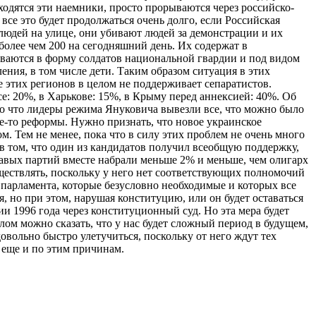
одятся эти наемники, просто прорываются через российско-
все это будет продолжаться очень долго, если Российская
людей на улице, они убивают людей за демонстрации и их
более чем 200 на сегодняшний день. Их содержат в
ваются в форму солдатов национальной гвардии и под видом
ния, в том числе дети. Таким образом ситуация в этих
ие этих регионов в целом не поддерживает сепаратистов.
е: 20%, в Харькове: 15%, в Крыму перед аннексией: 40%. Об
го что лидеры режима Януковича вывезли все, что можно было
е-то реформы. Нужно признать, что новое украинское
. Тем не менее, пока что в силу этих проблем не очень много
в том, что один из кандидатов получил всеобщую поддержку,
правых партий вместе набрали меньше 2% и меньше, чем олигарх
ществлять, поскольку у него нет соответствующих полномочий
 парламента, которые безусловно необходимые и которых все
, но при этом, нарушая конституцию, или он будет оставаться
ии 1996 года через конституционный суд. Но эта мера будет
лом можно сказать, что у нас будет сложный период в будущем,
овольно быстро улетучиться, поскольку от него ждут тех
 еще и по этим причинам.