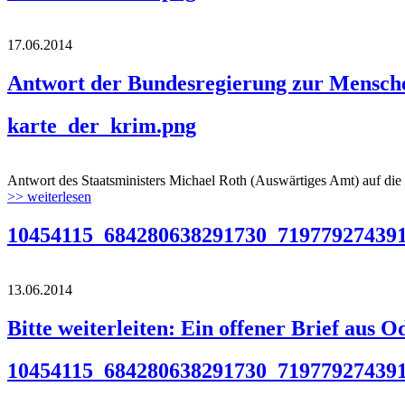
17.06.2014
Antwort der Bundesregierung zur Mensche
karte_der_krim.png
Antwort des Staatsministers Michael Roth (Auswärtiges Amt) auf 
>> weiterlesen
10454115_684280638291730_719779274391
13.06.2014
Bitte weiterleiten: Ein offener Brief aus O
10454115_684280638291730_719779274391