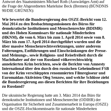
Antwort des Staatsministers Michael Roth (Auswärtiges Amt) auf
die Frage der Abgeordneten Marieluise Beck (Bremen) (BÜNDNIS
90/DIE GRÜNEN):
Wie bewertet die Bundesregierung den OSZE-Bericht vom 12.
Mai 2014 zu den Beobachtungsmissionen des Büros für
demokratische Institutionen und Menschenrechte (BDIMR)
und des Hohen Kommissars für nationale Minderheiten
(HKNM), die vom 6. März bis zum 1. April 2014 sowie vom 8.
März bis zum 17. April 2014 durchgeführt wurden und die
über massive Menschenrechtsverletzungen, unter anderem
Folterungen, Entführungen und Einschränkungen der Presse-
und Meinungs-, sowie Religions- und Reisefreiheit durch die
Machthaber auf der von Russland völkerrechtswidrig
annektierten Krim berichten, sowie die Berichte von Amnesty
International über den durch den russischen Geheimdienst FSB
von der Krim verschleppten renommierten Filmregisseur und
Euromaidan-Aktivisten Oleg Senzow, und welche Schlüsse zieht
die Bundesregierung aus diesen Berichten für ihre Beziehungen
zu Russland?
Die ukrainische Regierung hatte am 3. März 2014 das Büro für
demokratische Institutionen und Menschenrechte (ODIHR) der
Organisation für Sicherheit und Zusammenarbeit in Europa (OSZE)
und die OSZE-Hochkommissarin für nationale Minderheiten