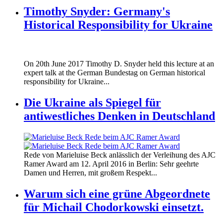
Timothy Snyder: Germany's
Historical Responsibility for Ukraine
170620_fg_ukraine_timothy_snyder.jp
On 20th June 2017 Timothy D. Snyder held this lecture at an
170620_fg_ukraine_timothy_snyder.jp
expert talk at the German Bundestag on German historical
responsibility for Ukraine...
Die Ukraine als Spiegel für
antiwestliches Denken in Deutschland
160412_ramer_award.jpg
Rede von Marieluise Beck anlässlich der Verleihung des AJC
160412_ramer_award.jpg
Ramer Award am 12. April 2016 in Berlin: Sehr geehrte
Damen und Herren, mit großem Respekt...
Warum sich eine grüne Abgeordnete
für Michail Chodorkowski einsetzt.