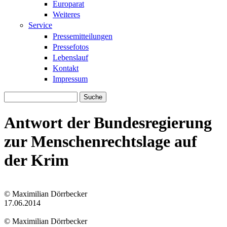
Europarat
Weiteres
Service
Pressemitteilungen
Pressefotos
Lebenslauf
Kontakt
Impressum
Suche
Suchformular
Antwort der Bundesregierung
zur Menschenrechtslage auf
der Krim
© Maximilian Dörrbecker
karte_der_krim.png
17.06.2014
© Maximilian Dörrbecker
karte_der_krim.png