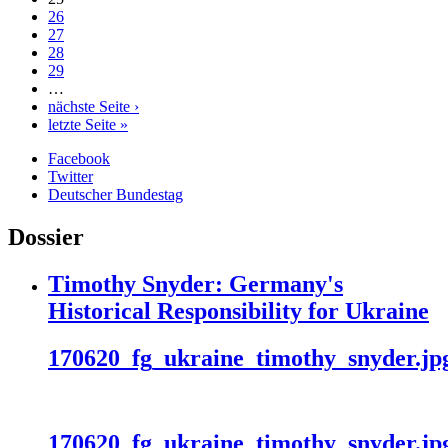
26
27
28
29
…
nächste Seite ›
letzte Seite »
Facebook
Twitter
Deutscher Bundestag
Dossier
Timothy Snyder: Germany's
Historical Responsibility for Ukraine
170620_fg_ukraine_timothy_snyder.jp
170620_fg_ukraine_timothy_snyder.jp