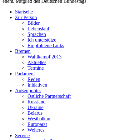
ehem. Mitglied des Deutschen Bundestags
Startseite
Zur Person
Bilder
Lebenslauf
Sprachen
Ich unterstütze
Empfohlene Links
Bremen
Wahlkampf 2013
Aktuelles
Termine
Parlament
Reden
Initiativen
Außenpolitik
Östliche Partnerschaft
Russland
Ukraine
Belarus
Westbalkan
Europarat
Weiteres
Service