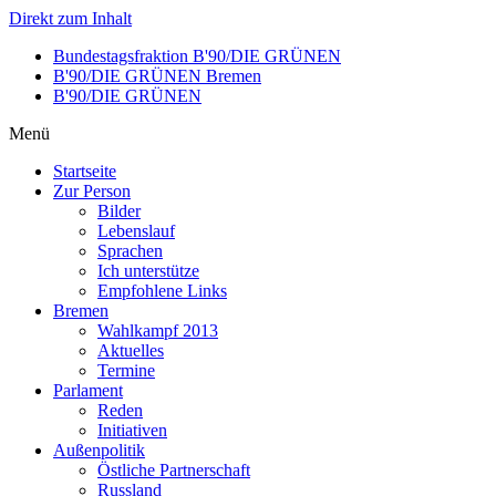
Direkt zum Inhalt
Bundestagsfraktion B'90/DIE GRÜNEN
B'90/DIE GRÜNEN Bremen
B'90/DIE GRÜNEN
Menü
Startseite
Zur Person
Bilder
Lebenslauf
Sprachen
Ich unterstütze
Empfohlene Links
Bremen
Wahlkampf 2013
Aktuelles
Termine
Parlament
Reden
Initiativen
Außenpolitik
Östliche Partnerschaft
Russland