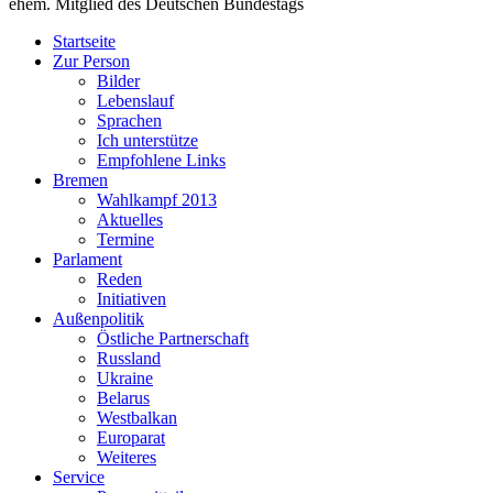
ehem. Mitglied des Deutschen Bundestags
Startseite
Zur Person
Bilder
Lebenslauf
Sprachen
Ich unterstütze
Empfohlene Links
Bremen
Wahlkampf 2013
Aktuelles
Termine
Parlament
Reden
Initiativen
Außenpolitik
Östliche Partnerschaft
Russland
Ukraine
Belarus
Westbalkan
Europarat
Weiteres
Service