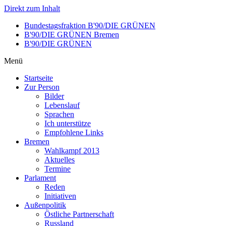
Direkt zum Inhalt
Bundestagsfraktion B'90/DIE GRÜNEN
B'90/DIE GRÜNEN Bremen
B'90/DIE GRÜNEN
Menü
Startseite
Zur Person
Bilder
Lebenslauf
Sprachen
Ich unterstütze
Empfohlene Links
Bremen
Wahlkampf 2013
Aktuelles
Termine
Parlament
Reden
Initiativen
Außenpolitik
Östliche Partnerschaft
Russland